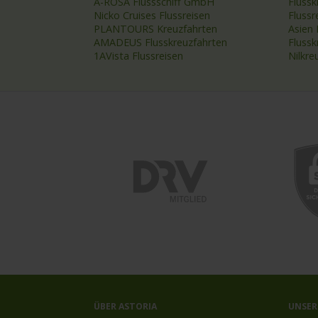
A-ROSA Flussschiff GmbH
Flussk
Nicko Cruises Flussreisen
Flussr
PLANTOURS Kreuzfahrten
Asien 
AMADEUS Flusskreuzfahrten
Fluss
1AVista Flussreisen
Nilkre
ÜBER ASTORIA
UNSER