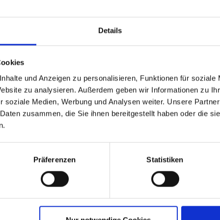
auf Anfrage
1.189,-
ab
€
p.P.
Details
auf Anfrage
1.189,-
ab
€
p.P.
auf Anfrage
1.289,-
ab
€
p.P.
Cookies
auf Anfrage
1.189,-
ab
€
p.P.
nhalte und Anzeigen zu personalisieren, Funktionen für soziale
Website zu analysieren. Außerdem geben wir Informationen zu I
auf Anfrage
1.139,-
ab
€
p.P.
r soziale Medien, Werbung und Analysen weiter. Unsere Partner
 Daten zusammen, die Sie ihnen bereitgestellt haben oder die s
auf Anfrage
1.139,-
ab
€
p.P.
n.
Präferenzen
Statistiken
isedokumente
Mobilität
Nur notwendige Cookies