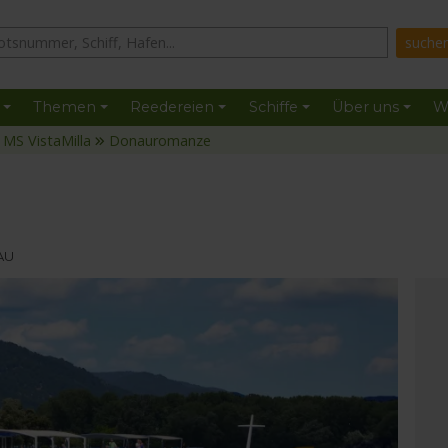
Themen
Reedereien
Schiffe
Über uns
W
MS VistaMilla
Donauromanze
AU