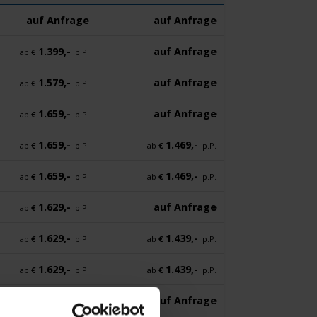
auf Anfrage
auf Anfrage
1.399,-
auf Anfrage
ab
€
p.P.
1.579,-
auf Anfrage
ab
€
p.P.
1.659,-
auf Anfrage
ab
€
p.P.
1.659,-
1.469,-
ab
€
p.P.
ab
€
p.P.
1.659,-
1.469,-
ab
€
p.P.
ab
€
p.P.
1.629,-
auf Anfrage
ab
€
p.P.
1.629,-
1.439,-
ab
€
p.P.
ab
€
p.P.
1.629,-
1.439,-
ab
€
p.P.
ab
€
p.P.
1.629,-
auf Anfrage
ab
€
p.P.