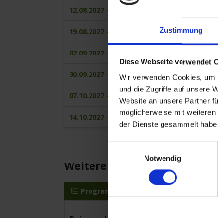
12.08.2027 - 19.08.2027
Zustimmung
19.08.2027 - 26.08.2027
02.09.2027 - 09.09.2027
Diese Webseite verwendet 
30.09.2027 - 07.10.2027
Wir verwenden Cookies, um I
und die Zugriffe auf unsere 
07.10.2027 - 14.10.2027
Website an unsere Partner fü
möglicherweise mit weiteren
14.10.2027 - 21.10.2027
der Dienste gesammelt habe
Einwilligungsauswahl
Notwendig
Weitere Reisedetails
Programm
MS VistaMilla
Re