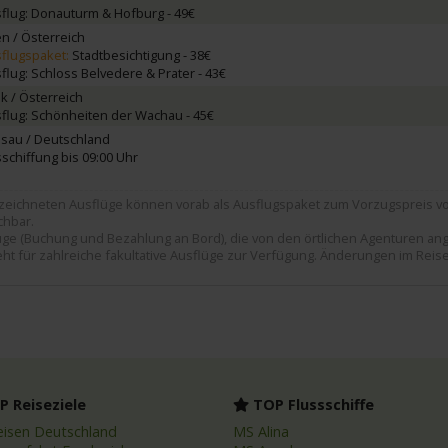
flug: Donauturm & Hofburg - 49€
n / Österreich
flugspaket:
Stadtbesichtigung - 38€
flug: Schloss Belvedere & Prater - 43€
k / Österreich
flug: Schönheiten der Wachau - 45€
sau / Deutschland
schiffung bis 09:00 Uhr
zeichneten Ausflüge können vorab als Ausflugspaket zum Vorzugspreis von
chbar.
flüge (Buchung und Bezahlung an Bord), die von den örtlichen Agenturen a
eht für zahlreiche fakultative Ausflüge zur Verfügung. Änderungen im Rei
 Reiseziele
TOP Flussschiffe
eisen Deutschland
MS Alina