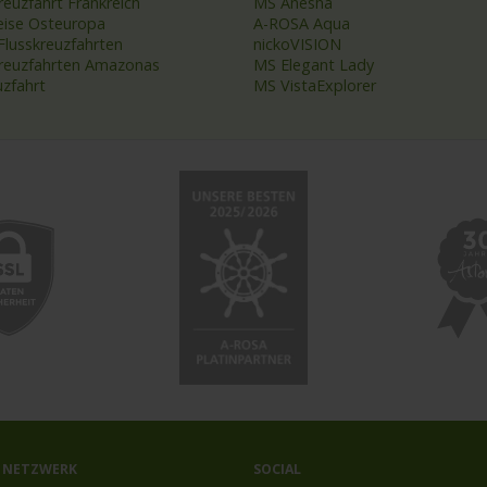
reuzfahrt Frankreich
MS Anesha
eise Osteuropa
A-ROSA Aqua
Flusskreuzfahrten
nickoVISION
kreuzfahrten Amazonas
MS Elegant Lady
uzfahrt
MS VistaExplorer
 NETZWERK
SOCIAL