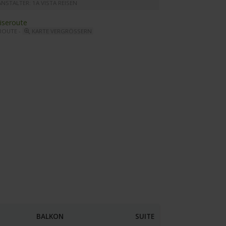
NSTALTER: 1A VISTA REISEN
ROUTE -
KARTE VERGRÖSSERN
taMilla - Restaurant
BALKON
SUITE