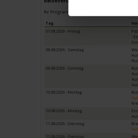
Reiseverlauf
Ihr Programm für die Kreuzfahrt vom bis zum
Tag
Ha
07.08.2026 - Freitag
Pas
- E
Don
08.08.2026 - Samstag
Wei
Aus
Flu
09.08.2026 - Sonntag
Bud
Aus
Aus
Aus
10.08.2026 - Montag
Bud
Aus
Kre
10.08.2026 - Montag
Esz
Aus
11.08.2026 - Dienstag
Bra
Aus
11.08.2026 - Dienstag
Wie