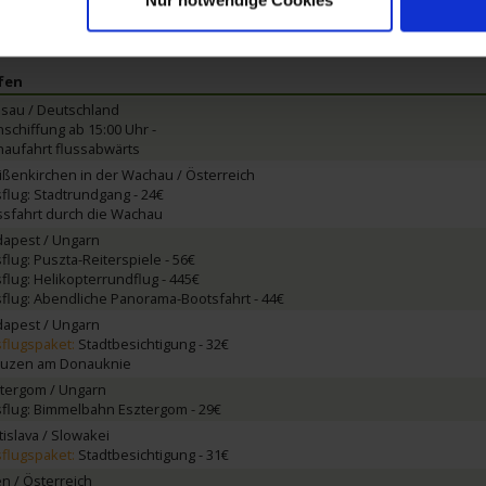
fen
sau / Deutschland
inschiffung ab 15:00 Uhr -
aufahrt flussabwärts
ßenkirchen in der Wachau / Österreich
flug: Stadtrundgang - 24€
ssfahrt durch die Wachau
apest / Ungarn
flug: Puszta-Reiterspiele - 56€
flug: Helikopterrundflug - 445€
flug: Abendliche Panorama-Bootsfahrt - 44€
apest / Ungarn
flugspaket:
Stadtbesichtigung - 32€
uzen am Donauknie
tergom / Ungarn
flug: Bimmelbahn Esztergom - 29€
tislava / Slowakei
flugspaket:
Stadtbesichtigung - 31€
n / Österreich