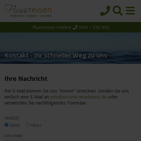
Flussreisen Hotline
0541 / 330 930
Startseite
Top-Angebote
Reiseziele
Kontakt - Ihr schneller Weg zu uns
Themen
Reedereien
Ihre Nachricht
Schiffe
Per E-Mail können Sie uns "immer" erreichen. Senden Sie uns
einfach eine E-Mail an
info@astoria-reisebuero.de
oder
Über uns
verwenden Sie nachfolgendes Formular.
Wissen
ANREDE
Suche
HERR
FRAU
IHR NAME