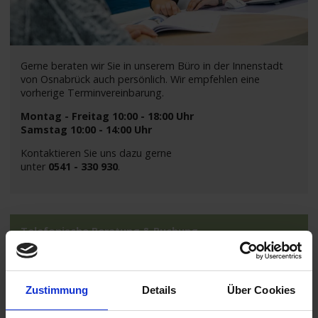
Gerne beraten wir Sie in unserem Büro in der Innenstadt
von Osnabrück auch persönlich. Wir empfehlen eine
vorherige Terminvereinbarung.
Montag - Freitag 10:00 - 18:00 Uhr
Samstag 10:00 - 14:00 Uhr
Kontaktieren Sie uns dazu gerne
unter
0541 - 330 930
.
Telefonische Beratung & Buchung
Zustimmung
Details
Über Cookies