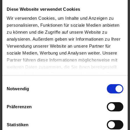
Diese Webseite verwendet Cookies
Wir verwenden Cookies, um Inhalte und Anzeigen zu
personalisieren, Funktionen für soziale Medien anbieten
zu können und die Zugriffe auf unsere Website zu
analysieren. Außerdem geben wir Informationen zu Ihrer
Verwendung unserer Website an unsere Partner für
Montag - Freitag 08:30 - 18:30 Uhr
soziale Medien, Werbung und Analysen weiter. Unsere
Samstag 10:00 - 14:00 Uhr
Partner führen diese Informationen möglicherweise mit
Telefon: 0541 - 330 93 0
weiteren Daten zusammen, die Sie ihnen bereitgestellt
haben oder die sie im Rahmen Ihrer Nutzung der Dienste
Rufen Sie uns an oder benutzen Sie unser
Kontaktformular
.
gesammelt haben.
Einwilligungsauswahl
Notwendig
Deutscher Reiseverband e.V.
Präferenzen
Statistiken