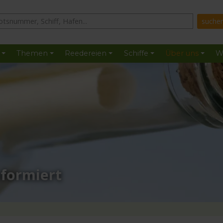
Themen
Reedereien
Schiffe
Über uns
W
nformiert