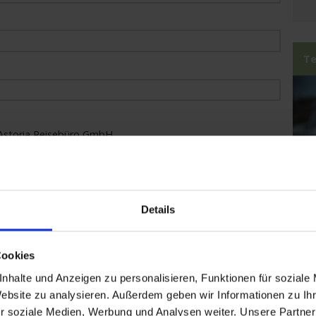
Te
Astoria Reisebüro GmbH.
uzfahrten ausgeschlossen. Keine Kombination mit weiteren
Portalen möglich!
Details
Mo
Sa
Cookies
Te
nhalte und Anzeigen zu personalisieren, Funktionen für soziale
Website zu analysieren. Außerdem geben wir Informationen zu I
Ru
r soziale Medien, Werbung und Analysen weiter. Unsere Partner
Ko