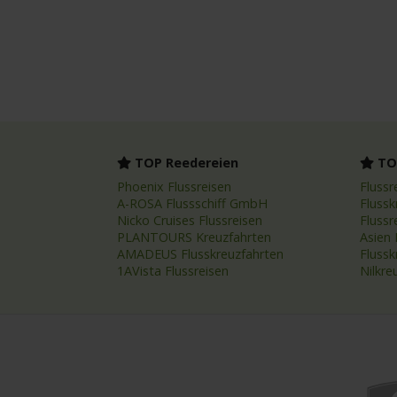
TOP Reedereien
TOP
Phoenix Flussreisen
Flussr
A-ROSA Flussschiff GmbH
Flussk
Nicko Cruises Flussreisen
Flussr
PLANTOURS Kreuzfahrten
Asien 
AMADEUS Flusskreuzfahrten
Fluss
1AVista Flussreisen
Nilkre