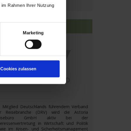
ie im Rahmen Ihrer Nutzung
utscher Reiseverband e.V.
Marketing
Cookies zulassen
s Mitglied Deutschlands führendem Verband
r Reisebranche (DRV) wird die Astoria
eisebüro GmbH aktiv bei der
teressenvertretung in Wirtschaft und Politik
wie im Krisen- und Sicherheitsmanagement