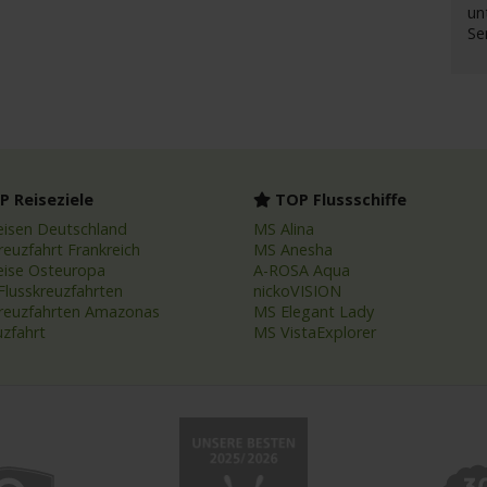
un
Se
 Reiseziele
TOP Flussschiffe
eisen Deutschland
MS Alina
reuzfahrt Frankreich
MS Anesha
eise Osteuropa
A-ROSA Aqua
Flusskreuzfahrten
nickoVISION
kreuzfahrten Amazonas
MS Elegant Lady
uzfahrt
MS VistaExplorer