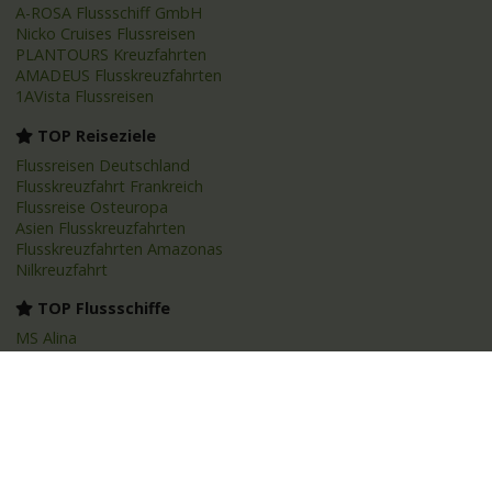
A-ROSA Flussschiff GmbH
Nicko Cruises Flussreisen
PLANTOURS Kreuzfahrten
AMADEUS Flusskreuzfahrten
1AVista Flussreisen
TOP Reiseziele
Flussreisen Deutschland
Flusskreuzfahrt Frankreich
Flussreise Osteuropa
Asien Flusskreuzfahrten
Flusskreuzfahrten Amazonas
Nilkreuzfahrt
TOP Flussschiffe
MS Alina
MS Anesha
A-ROSA Aqua
nickoVISION
MS Elegant Lady
MS VistaExplorer
TOP Themen