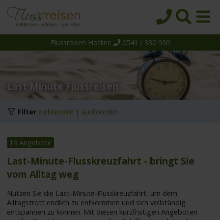
Flussreisen Hotline
0541 / 330 930
Startseite
Top-Angebote
Reiseziele
Last Minute Flussreisen
Themen
Filter
einblenden
|
ausblenden
Reedereien
Schiffe
19 Angebote
Über uns
Last-Minute-Flusskreuzfahrt - bringt Sie
vom Alltag weg
Wissen
Suche
Nutzen Sie die Last-Minute-Flusskreuzfahrt, um dem
Alltagstrott endlich zu entkommen und sich vollständig
entspannen zu können. Mit diesen kurzfristigen Angeboten