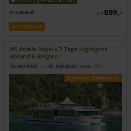
All-Inclusive
Inkl. Landausflug
899,-
AUSSENKABINE
ab €
Zum Angebot
MS Arielle Royal » 7 Tage Highlights
Holland & Belgien
19. SEP 2026
BIS
26. SEP 2026
AB/BIS KÖLN
Exklusiver Sonderpreis