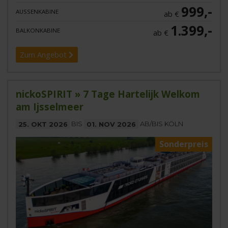
999,-
AUSSENKABINE
ab €
1.399,-
BALKONKABINE
ab €
Zum Angebot
nickoSPIRIT » 7 Tage Hartelijk Welkom
am Ijsselmeer
25. OKT 2026
BIS
01. NOV 2026
AB/BIS KÖLN
Sonderpreis