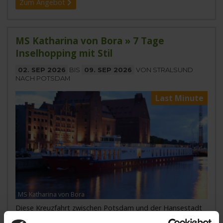
Zum Angebot
MS Katharina von Bora » 7 Tage
Inselhopping mit Stil
02. SEP 2026
BIS
09. SEP 2026
VON STRALSUND
NACH POTSDAM
Last Minute
MS Katharina von Bora
Diese Kreuzfahrt zwischen Potsdam und der Hansestadt
Stralsund, vorbei an den deutschen Ostseeinseln,