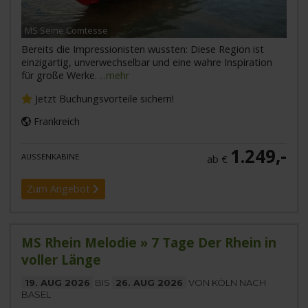
MS Seine Comtesse
Bereits die Impressionisten wussten: Diese Region ist
einzigartig, unverwechselbar und eine wahre Inspiration
für große Werke.
...mehr
Jetzt Buchungsvorteile sichern!
Frankreich
1.249,-
AUSSENKABINE
ab €
Zum Angebot
MS Rhein Melodie » 7 Tage Der Rhein in
voller Länge
19. AUG 2026
BIS
26. AUG 2026
VON KÖLN NACH
BASEL