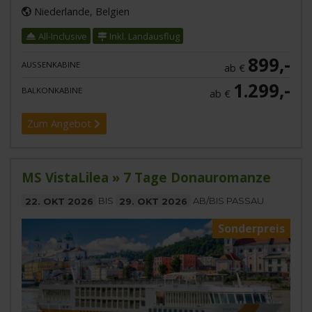
Niederlande, Belgien
All-Inclusive
Inkl. Landausflug
899,-
AUSSENKABINE
ab €
1.299,-
BALKONKABINE
ab €
Zum Angebot
MS VistaLilea » 7 Tage Donauromanze
22. OKT 2026
BIS
29. OKT 2026
AB/BIS PASSAU
Sonderpreis