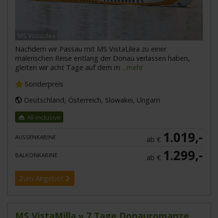
MS VistaLilea
Nachdem wir Passau mit MS VistaLilea zu einer
malerischen Reise entlang der Donau verlassen haben,
gleiten wir acht Tage auf dem m
...mehr
Sonderpreis
Deutschland, Österreich, Slowakei, Ungarn
All-Inclusive
1.019,-
AUSSENKABINE
ab €
1.299,-
BALKONKABINE
ab €
Zum Angebot
MS VistaMilla » 7 Tage Donauromanze