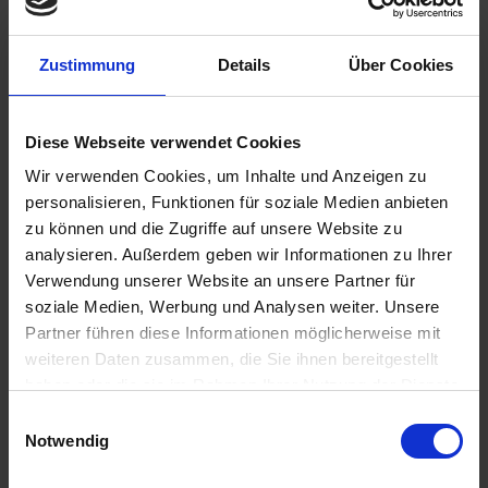
verspricht jeden Tag kontra
...mehr
Sonderrpreis
Zustimmung
Details
Über Cookies
Deutschland, Polen
1.345,-
AUSSENKABINE
ab €
Diese Webseite verwendet Cookies
Wir verwenden Cookies, um Inhalte und Anzeigen zu
Zum Angebot
personalisieren, Funktionen für soziale Medien anbieten
zu können und die Zugriffe auf unsere Website zu
analysieren. Außerdem geben wir Informationen zu Ihrer
MS Bijou du Rhône » 7 Tage Malerisches
Verwendung unserer Website an unsere Partner für
Südfrankreich
soziale Medien, Werbung und Analysen weiter. Unsere
Partner führen diese Informationen möglicherweise mit
02. SEP 2026
BIS
09. SEP 2026
AB/BIS LYON
weiteren Daten zusammen, die Sie ihnen bereitgestellt
Last Minute
haben oder die sie im Rahmen Ihrer Nutzung der Dienste
gesammelt haben.
Einwilligungsauswahl
Notwendig