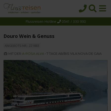
Flussreisen Hotline
0541 / 330 930
Startseite
Top-Angebote
Douro Wein & Genuss
Reiseziele
ANGEBOTS-NR.: 221883
Themen
MIT DER
A-ROSA ALVA
• 7 TAGE AB/BIS VILA NOVA DE GAIA
Reedereien
Schiffe
Über uns
Wissen
Suche