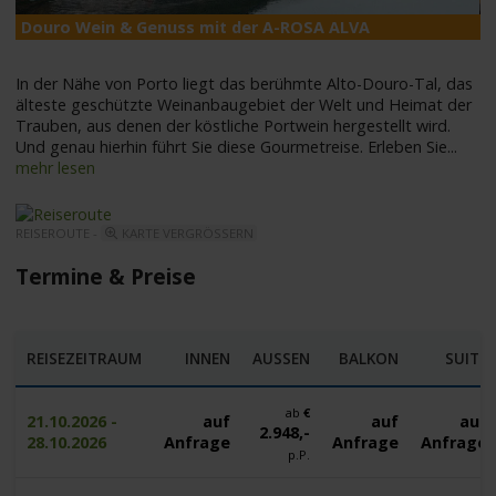
Douro Wein & Genuss mit der A-ROSA ALVA
A
In der Nähe von Porto liegt das berühmte Alto-Douro-Tal, das
älteste geschützte Weinanbaugebiet der Welt und Heimat der
Trauben, aus denen der köstliche Portwein hergestellt wird.
Und genau hierhin führt Sie diese Gourmetreise. Erleben Sie
...
mehr lesen
REISEROUTE -
KARTE VERGRÖSSERN
Termine & Preise
REISEZEITRAUM
INNEN
AUSSEN
BALKON
SUITE
ab
€
21.10.2026 -
auf
auf
auf
2.948,-
28.10.2026
Anfrage
Anfrage
Anfrage
p.P.