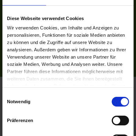
Facebook
Instagram
Diese Webseite verwendet Cookies
INFORMATIONEN
Wir verwenden Cookies, um Inhalte und Anzeigen zu
Bildnachweise
personalisieren, Funktionen für soziale Medien anbieten
Impressum
zu können und die Zugriffe auf unsere Website zu
AGB
analysieren. Außerdem geben wir Informationen zu Ihrer
Datenschutzerklärung
Verwendung unserer Website an unsere Partner für
Reiseversicherung
soziale Medien, Werbung und Analysen weiter. Unsere
Partner führen diese Informationen möglicherweise mit
weiteren Daten zusammen, die Sie ihnen bereitgestellt
Flussreisen.de
© 2026
haben oder die sie im Rahmen Ihrer Nutzung der Dienste
gesammelt haben.
Einwilligungsauswahl
Notwendig
Präferenzen