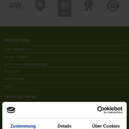
ÜBER ASTORIA
Das Reisebüro
Unser Team
Unsere Auszeichnungen
Kontakt
Newsletter
Jobs
UNSER NETZWERK
Kreuzfahrten-Zentrale.de
Astoria.Reisen
SOCIAL
Zustimmung
Details
Über Cookies