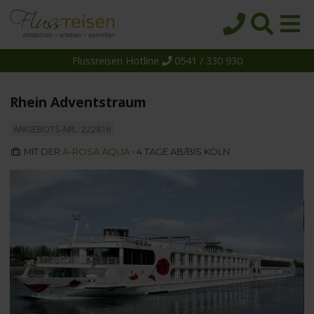
Flussreisen Hotline
0541 / 330 930
Startseite
Top-Angebote
Rhein Adventstraum
Reiseziele
ANGEBOTS-NR.: 222816
Themen
MIT DER
A-ROSA AQUA
• 4 TAGE AB/BIS KÖLN
Reedereien
Schiffe
Über uns
Wissen
Suche