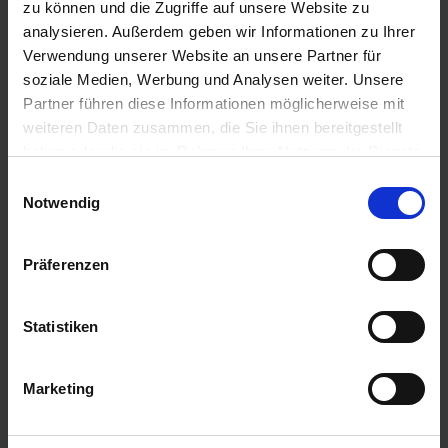
10.12.2027
Anfrage
Anfrage
Anfrage
zu können und die Zugriffe auf unsere Website zu
p.P.
analysieren. Außerdem geben wir Informationen zu Ihrer
Verwendung unserer Website an unsere Partner für
ab
€
10.12.2027 -
auf
auf
auf
498,-
soziale Medien, Werbung und Analysen weiter. Unsere
14.12.2027
Anfrage
Anfrage
Anfrage
p.P.
Partner führen diese Informationen möglicherweise mit
weiteren Daten zusammen, die Sie ihnen bereitgestellt
ab
€
14.12.2027 -
auf
auf
auf
haben oder die sie im Rahmen Ihrer Nutzung der Dienste
584,-
18.12.2027
Anfrage
Anfrage
Anfrage
gesammelt haben.
p.P.
Einwilligungsauswahl
Notwendig
ab
€
18.12.2027 -
auf
auf
auf
584,-
22.12.2027
Anfrage
Anfrage
Anfrage
p.P.
Präferenzen
Statistiken
Weitere Reisedetails
Marketing
Programm
A-ROSA AQUA