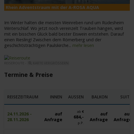
Rhein Adventstraum mit der A-ROSA AQUA
A
Im Winter halten die meisten Weinreben rund um Rüdesheim
Winterschlaf. Wo jetzt noch vereinzelt Trauben hängen, wird
mit ein bisschen Glück bald bester Eiswein entstehen. Darauf
einen Riesling! Zwischen dem Römerberg und der
geschichtsträchtigen Paulskirche
...
mehr lesen
REISEROUTE -
KARTE VERGRÖSSERN
Termine & Preise
REISEZEITRAUM
INNEN
AUSSEN
BALKON
SUITE
ab
€
24.11.2026 -
auf
auf
auf
684,-
28.11.2026
Anfrage
Anfrage
Anfrage
p.P.