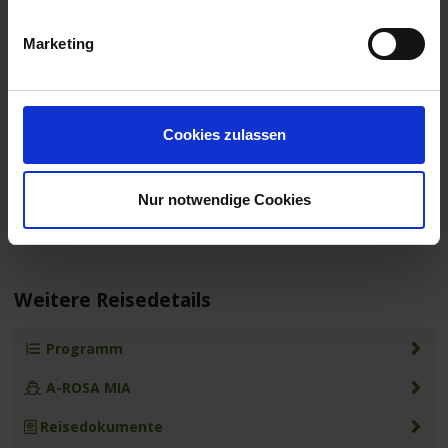
10.12.2027 -
auf
auf
auf
498,-
14.12.2027
Anfrage
Anfrage
Anfrage
p.P.
Marketing
ab
€
14.12.2027 -
auf
auf
auf
498,-
18.12.2027
Anfrage
Anfrage
Anfrage
p.P.
Cookies zulassen
ab
€
18.12.2027 -
auf
auf
auf
418,-
22.12.2027
Anfrage
Anfrage
Anfrage
Nur notwendige Cookies
p.P.
Weitere Reisedetails
Programm
A-ROSA MIA
Reisedokumente