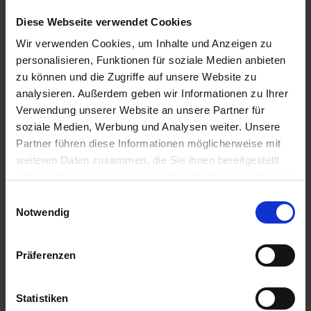
Diese Webseite verwendet Cookies
ab
€
19.12.2026 -
auf
auf
auf
564,-
Wir verwenden Cookies, um Inhalte und Anzeigen zu
23.12.2026
Anfrage
Anfrage
Anfrage
p.P.
personalisieren, Funktionen für soziale Medien anbieten
zu können und die Zugriffe auf unsere Website zu
ab
€
24.11.2027 -
auf
auf
auf
analysieren. Außerdem geben wir Informationen zu Ihrer
498,-
28.11.2027
Anfrage
Anfrage
Anfrage
Verwendung unserer Website an unsere Partner für
p.P.
soziale Medien, Werbung und Analysen weiter. Unsere
ab
€
Partner führen diese Informationen möglicherweise mit
28.11.2027 -
auf
auf
auf
498,-
02.12.2027
Anfrage
Anfrage
Anfrage
weiteren Daten zusammen, die Sie ihnen bereitgestellt
p.P.
haben oder die sie im Rahmen Ihrer Nutzung der Dienste
gesammelt haben.
ab
€
Einwilligungsauswahl
02.12.2027 -
auf
auf
auf
634,-
Notwendig
06.12.2027
Anfrage
Anfrage
Anfrage
p.P.
ab
€
Präferenzen
06.12.2027 -
auf
auf
auf
518,-
10.12.2027
Anfrage
Anfrage
Anfrage
p.P.
Statistiken
ab
€