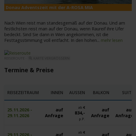
Donau Adventszeit mit der A-ROSA MIA
A
Nach Wien reist man standesgemäß auf der Donau. Und am
festlichsten reist man auf der Donau, wenn Raureif ihre Ufer
bedeckt. Sind Sie dann in Wien angekommen, ist die
Festtagsstimmung voll entfacht. In den hohen
...
mehr lesen
REISEROUTE -
KARTE VERGRÖSSERN
Termine & Preise
REISEZEITRAUM
INNEN
AUSSEN
BALKON
SUITE
ab
€
25.11.2026 -
auf
auf
auf
834,-
29.11.2026
Anfrage
Anfrage
Anfrage
p.P.
ab
€
29.11.2026 -
auf
auf
auf