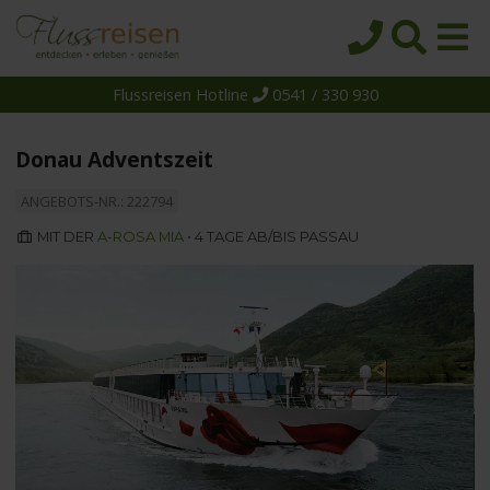
Flussreisen Hotline
0541 / 330 930
Startseite
Top-Angebote
Donau Adventszeit
Reiseziele
ANGEBOTS-NR.: 222794
Themen
MIT DER
A-ROSA MIA
• 4 TAGE AB/BIS PASSAU
Reedereien
Schiffe
Über uns
Wissen
Suche