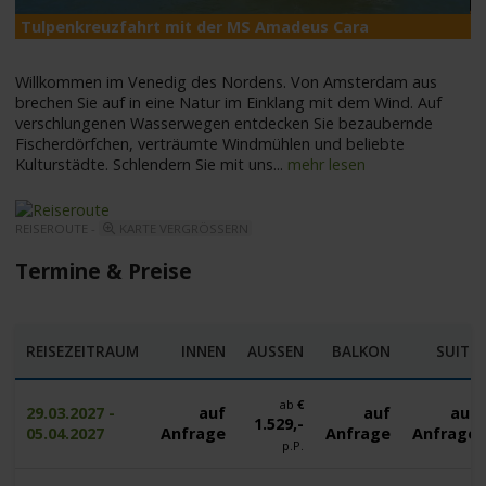
Tulpenkreuzfahrt mit der MS Amadeus Cara
M
Willkommen im Venedig des Nordens. Von Amsterdam aus
brechen Sie auf in eine Natur im Einklang mit dem Wind. Auf
verschlungenen Wasserwegen entdecken Sie bezaubernde
Fischerdörfchen, verträumte Windmühlen und beliebte
Kulturstädte. Schlendern Sie mit uns
...
mehr lesen
REISEROUTE -
KARTE VERGRÖSSERN
Termine & Preise
REISEZEITRAUM
INNEN
AUSSEN
BALKON
SUITE
ab
€
29.03.2027 -
auf
auf
auf
1.529,-
05.04.2027
Anfrage
Anfrage
Anfrage
p.P.