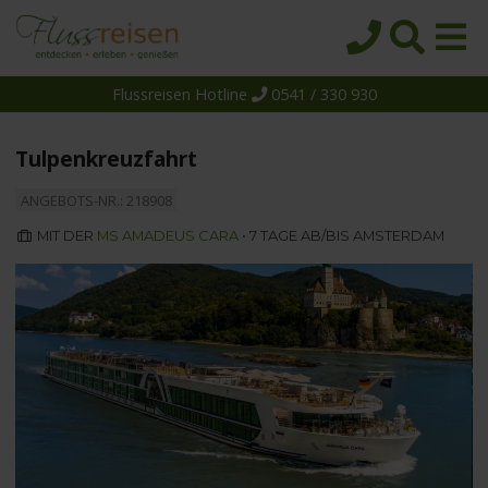
Flussreisen Hotline
0541 / 330 930
Startseite
Top-Angebote
Tulpenkreuzfahrt
Reiseziele
ANGEBOTS-NR.: 218908
Themen
MIT DER
MS AMADEUS CARA
• 7 TAGE AB/BIS AMSTERDAM
Reedereien
Schiffe
Über uns
Wissen
Suche