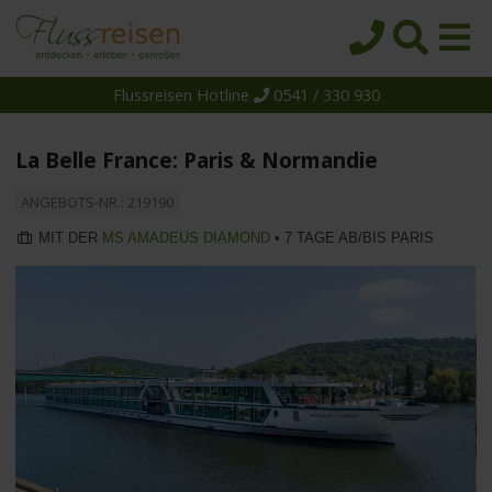
Flussreisen Hotline
0541 / 330 930
Startseite
Top-Angebote
La Belle France: Paris & Normandie
Reiseziele
ANGEBOTS-NR.: 219190
Themen
MIT DER
MS AMADEUS DIAMOND
• 7 TAGE AB/BIS PARIS
Reedereien
Schiffe
Über uns
Wissen
Suche