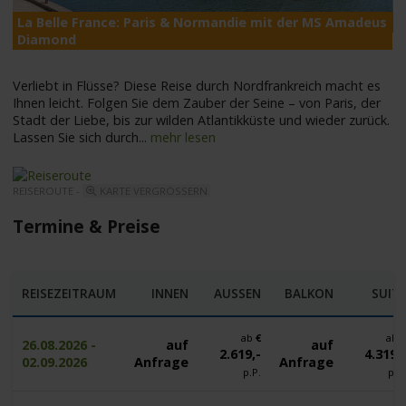
La Belle France: Paris & Normandie mit der MS Amadeus
M
Diamond
Verliebt in Flüsse? Diese Reise durch Nordfrankreich macht es
Ihnen leicht. Folgen Sie dem Zauber der Seine – von Paris, der
Stadt der Liebe, bis zur wilden Atlantikküste und wieder zurück.
Lassen Sie sich durch
...
mehr lesen
REISEROUTE -
KARTE VERGRÖSSERN
Termine & Preise
REISEZEITRAUM
INNEN
AUSSEN
BALKON
SUIT
ab
€
ab
26.08.2026 -
auf
auf
2.619,-
4.319,
02.09.2026
Anfrage
Anfrage
p.P.
p.P