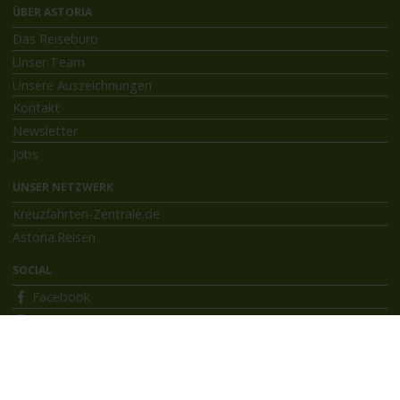
ÜBER ASTORIA
Das Reisebüro
Unser Team
Unsere Auszeichnungen
Kontakt
Newsletter
Jobs
UNSER NETZWERK
Kreuzfahrten-Zentrale.de
Astoria.Reisen
SOCIAL
Facebook
Instagram
INFORMATIONEN
Bildnachweise