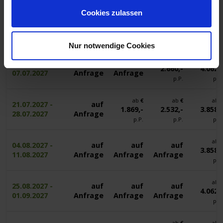
Cookies zulassen
ab
€
ab
16.06.2027 -
auf
auf
3.476,-
4.062,
23.06.2027
Anfrage
Anfrage
p.P.
p.P
Nur notwendige Cookies
ab
€
ab
30.06.2027 -
auf
auf
2.660,-
4.062,
07.07.2027
Anfrage
Anfrage
p.P.
p.P
ab
€
ab
€
ab
21.07.2027 -
auf
1.869,-
2.532,-
3.858,
28.07.2027
Anfrage
p.P.
p.P.
p.P
ab
04.08.2027 -
auf
auf
auf
3.858,
11.08.2027
Anfrage
Anfrage
Anfrage
p.P
ab
25.08.2027 -
auf
auf
auf
4.062,
01.09.2027
Anfrage
Anfrage
Anfrage
p.P
ab
€
ab