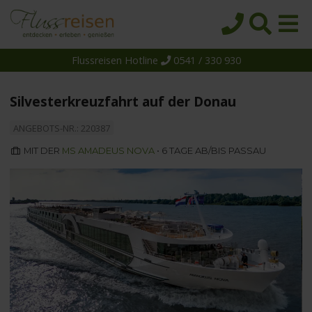
Flussreisen Hotline
0541 / 330 930
Startseite
Top-Angebote
Silvesterkreuzfahrt auf der Donau
Reiseziele
ANGEBOTS-NR.: 220387
Themen
MIT DER
MS AMADEUS NOVA
• 6 TAGE AB/BIS PASSAU
Reedereien
Schiffe
Über uns
Wissen
Suche