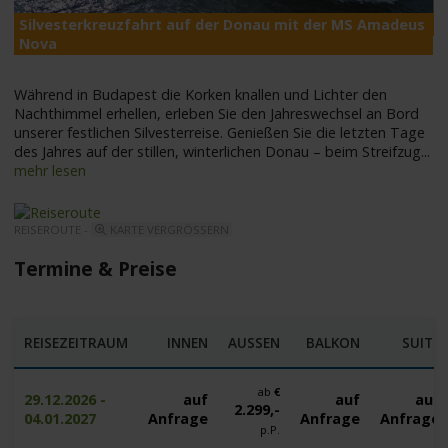
Silvesterkreuzfahrt auf der Donau mit der MS Amadeus
M
Nova
Während in Budapest die Korken knallen und Lichter den
Nachthimmel erhellen, erleben Sie den Jahreswechsel an Bord
unserer festlichen Silvesterreise. Genießen Sie die letzten Tage
des Jahres auf der stillen, winterlichen Donau – beim Streifzug
...
mehr lesen
REISEROUTE -
KARTE VERGRÖSSERN
Termine & Preise
REISEZEITRAUM
INNEN
AUSSEN
BALKON
SUITE
ab
€
29.12.2026 -
auf
auf
auf
2.299,-
04.01.2027
Anfrage
Anfrage
Anfrage
p.P.