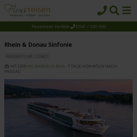
Flussreisen Hotline
0541 / 330 930
Startseite
Top-Angebote
Rhein & Donau Sinfonie
Reiseziele
ANGEBOTS-NR.: 219821
Themen
MIT DER
MS AMADEUS RIVA
• 7 TAGE VON KÖLN NACH
PASSAU
Reedereien
Schiffe
Über uns
Wissen
Suche