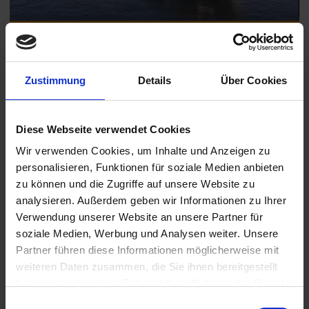
Rhein & Donau Sinfonie mit der MS Amadeus Riva
M
Zustimmung
Details
Über Cookies
Erleben Sie acht Tage voller Vielfalt und Romantik entlang von
Rhein, Main und Donau. Staunen Sie über das UNESCO-
geschützte Obere Mittelrheintal mit seinen Burgen und dem
Diese Webseite verwendet Cookies
sagenhaften Loreleyfelsen, genießen Sie die idyllischen
Mainstädte Miltenberg und
...
mehr lesen
Wir verwenden Cookies, um Inhalte und Anzeigen zu
personalisieren, Funktionen für soziale Medien anbieten
zu können und die Zugriffe auf unsere Website zu
REISEROUTE -
KARTE VERGRÖSSERN
analysieren. Außerdem geben wir Informationen zu Ihrer
Termine & Preise
Verwendung unserer Website an unsere Partner für
soziale Medien, Werbung und Analysen weiter. Unsere
Partner führen diese Informationen möglicherweise mit
REISEZEITRAUM
INNEN
AUSSEN
BALKON
SUITE
weiteren Daten zusammen, die Sie ihnen bereitgestellt
haben oder die sie im Rahmen Ihrer Nutzung der Dienste
gesammelt haben.
ab
€
ab
€
20.05.2027 -
auf
auf
Einwilligungsauswahl