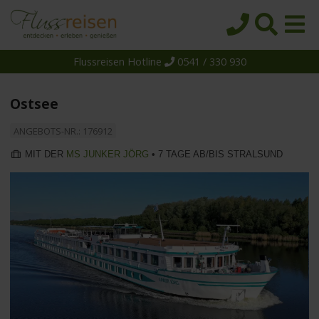
Flussreisen Hotline
0541 / 330 930
Startseite
Top-Angebote
Ostsee
Reiseziele
ANGEBOTS-NR.: 176912
Themen
MIT DER
MS JUNKER JÖRG
• 7 TAGE AB/BIS STRALSUND
Reedereien
Schiffe
Über uns
Wissen
Suche