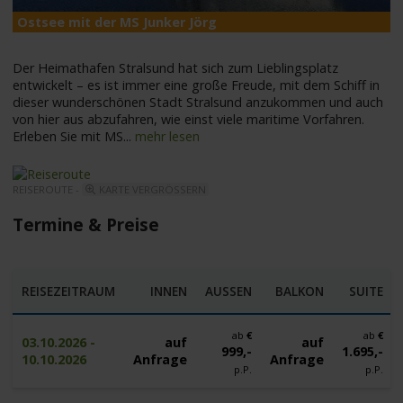
Ostsee mit der MS Junker Jörg
O
Der Heimathafen Stralsund hat sich zum Lieblingsplatz
entwickelt – es ist immer eine große Freude, mit dem Schiff in
dieser wunderschönen Stadt Stralsund anzukommen und auch
von hier aus abzufahren, wie einst viele maritime Vorfahren.
Erleben Sie mit MS
...
mehr lesen
REISEROUTE -
KARTE VERGRÖSSERN
Termine & Preise
REISEZEITRAUM
INNEN
AUSSEN
BALKON
SUITE
ab
€
ab
€
03.10.2026 -
auf
auf
999,-
1.695,-
10.10.2026
Anfrage
Anfrage
p.P.
p.P.