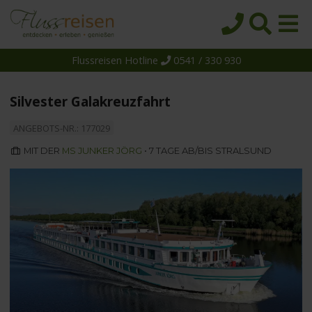
Flussreisen Hotline
0541 / 330 930
Startseite
Top-Angebote
Silvester Galakreuzfahrt
Reiseziele
ANGEBOTS-NR.: 177029
Themen
MIT DER
MS JUNKER JÖRG
• 7 TAGE AB/BIS STRALSUND
Reedereien
Schiffe
Über uns
Wissen
Suche