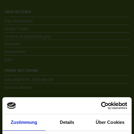
ÜBER ASTORIA
Das Reisebüro
Unser Team
Unsere Auszeichnungen
Kontakt
Newsletter
Jobs
UNSER NETZWERK
Kreuzfahrten-Zentrale.de
Astoria.Reisen
SOCIAL
Facebook
Instagram
Zustimmung
Details
Über Cookies
INFORMATIONEN