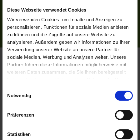
Bildnachweise
Impressum
Diese Webseite verwendet Cookies
AGB
Wir verwenden Cookies, um Inhalte und Anzeigen zu
Datenschutzerklärung
personalisieren, Funktionen für soziale Medien anbieten
Reiseversicherung
zu können und die Zugriffe auf unsere Website zu
analysieren. Außerdem geben wir Informationen zu Ihrer
Verwendung unserer Website an unsere Partner für
Flussreisen.de
© 2026
soziale Medien, Werbung und Analysen weiter. Unsere
Partner führen diese Informationen möglicherweise mit
weiteren Daten zusammen, die Sie ihnen bereitgestellt
haben oder die sie im Rahmen Ihrer Nutzung der Dienste
gesammelt haben.
Einwilligungsauswahl
Notwendig
Präferenzen
Statistiken