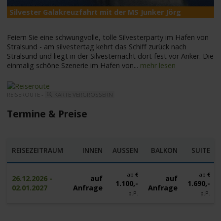
Silvester Galakreuzfahrt mit der MS Junker Jörg
S
Feiern Sie eine schwungvolle, tolle Silvesterparty im Hafen von
Stralsund - am silvestertag kehrt das Schiff zurück nach
Stralsund und liegt in der Silvesternacht dort fest vor Anker. Die
einmalig schöne Szenerie im Hafen von
...
mehr lesen
REISEROUTE -
KARTE VERGRÖSSERN
Termine & Preise
REISEZEITRAUM
INNEN
AUSSEN
BALKON
SUITE
ab
€
ab
€
26.12.2026 -
auf
auf
1.100,-
1.690,-
02.01.2027
Anfrage
Anfrage
p.P.
p.P.