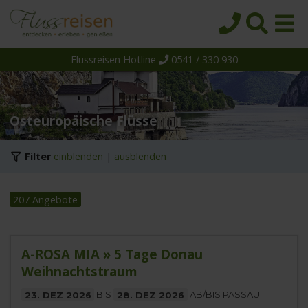
Flussreisen Hotline
0541 / 330 930
Startseite
Top-Angebote
Reiseziele
Osteuropäische Flüsse
Themen
Filter
einblenden
|
ausblenden
Reedereien
Schiffe
207 Angebote
Über uns
Wissen
A-ROSA MIA » 5 Tage Donau
Weihnachtstraum
Suche
23. DEZ 2026
BIS
28. DEZ 2026
AB/BIS PASSAU