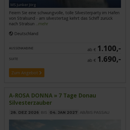
MS Junker Jörg
Feiern Sie eine schwungvolle, tolle Silvesterparty im Hafen
von Stralsund - am silvestertag kehrt das Schiff zurück
nach Stralsun
...mehr
Deutschland
1.100,-
AUSSENKABINE
ab €
1.690,-
SUITE
ab €
Zum Angebot
A-ROSA DONNA » 7 Tage Donau
Silvesterzauber
28. DEZ 2026
BIS
04. JAN 2027
AB/BIS PASSAU