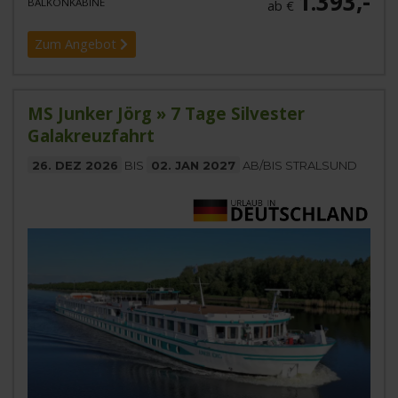
1.393,-
BALKONKABINE
ab €
Zum Angebot
MS Junker Jörg » 7 Tage Silvester
Galakreuzfahrt
26. DEZ 2026
BIS
02. JAN 2027
AB/BIS STRALSUND