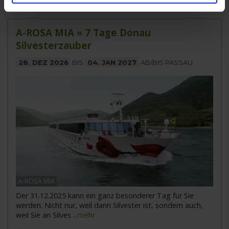
A-ROSA MIA » 7 Tage Donau
Silvesterzauber
28. DEZ 2026
BIS
04. JAN 2027
AB/BIS PASSAU
A-ROSA MIA
Der 31.12.2025 kann ein ganz besonderer Tag für Sie
werden. Nicht nur, weil dann Silvester ist, sondern auch,
weil Sie an Silves
...mehr