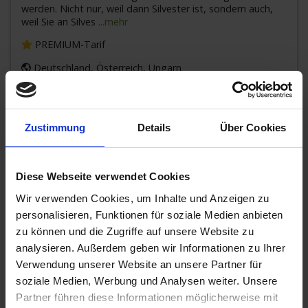
werden. Nicht nur, weil dann Silvester ist, sondern auch,
weil Sie an Silves
...mehr
PREMIUM-Tarif
Deutschland, Österreich, Ungarn
Frühbucherpreis
All-Inclusive
PREMIUM-Tarif mit Getränkepaket
Zustimmung
Details
Über Cookies
1.961,-
AUSSENKABINE
ab €
2.211,-
BALKONKABINE
ab €
Diese Webseite verwendet Cookies
Zum Angebot
Wir verwenden Cookies, um Inhalte und Anzeigen zu
personalisieren, Funktionen für soziale Medien anbieten
zu können und die Zugriffe auf unsere Website zu
analysieren. Außerdem geben wir Informationen zu Ihrer
A-ROSA MIA » 7 Tage Donau
Verwendung unserer Website an unsere Partner für
Silvesterzauber
soziale Medien, Werbung und Analysen weiter. Unsere
28. DEZ 2026
BIS
04. JAN 2027
AB/BIS PASSAU
Partner führen diese Informationen möglicherweise mit