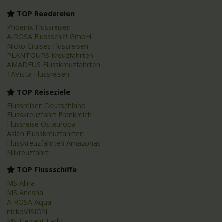
TOP Reedereien
Phoenix Flussreisen
A-ROSA Flussschiff GmbH
Nicko Cruises Flussreisen
PLANTOURS Kreuzfahrten
AMADEUS Flusskreuzfahrten
1AVista Flussreisen
TOP Reiseziele
Flussreisen Deutschland
Flusskreuzfahrt Frankreich
Flussreise Osteuropa
Asien Flusskreuzfahrten
Flusskreuzfahrten Amazonas
Nilkreuzfahrt
TOP Flussschiffe
MS Alina
MS Anesha
A-ROSA Aqua
nickoVISION
MS Elegant Lady