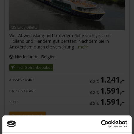
MS Lady Diletta
Wer Abwechslung und trotzdem Ruhe sucht, ist mit
Holland und Flandern gut beraten: Nachdem Sie in
Amsterdam durch die verschlung
...mehr
Niederlande, Belgien
Inkl. Getränkepaket
1.241,-
AUSSENKABINE
ab €
1.591,-
BALKONKABINE
ab €
1.591,-
SUITE
ab €
Zum Angebot