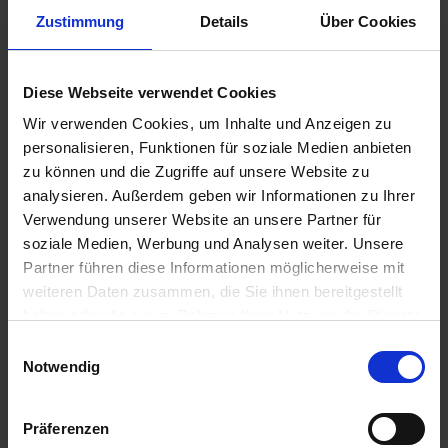
MS VIVA ONE » 7 Tage Seeluft und
Zustimmung
Details
Über Cookies
Hafenflair
19. AUG 2026
BIS
26. AUG 2026
AB/BIS DÜSSELDORF
Diese Webseite verwendet Cookies
Wir verwenden Cookies, um Inhalte und Anzeigen zu
personalisieren, Funktionen für soziale Medien anbieten
zu können und die Zugriffe auf unsere Website zu
analysieren. Außerdem geben wir Informationen zu Ihrer
Verwendung unserer Website an unsere Partner für
soziale Medien, Werbung und Analysen weiter. Unsere
Partner führen diese Informationen möglicherweise mit
weiteren Daten zusammen, die Sie ihnen bereitgestellt
MS VIVA ONE
haben oder die sie im Rahmen Ihrer Nutzung der Dienste
Erleben Sie eine faszinierende Rheinreise von Düsseldorf
gesammelt haben.
Einwilligungsauswahl
zu den maritimen Schätzen der Niederlande. Lassen Sie
Notwendig
sich von Amsterda
...mehr
Deutschland, Niederlande, Belgien
Präferenzen
All-Inclusive