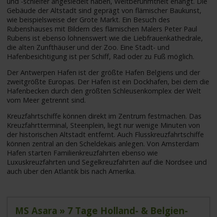
und -schleifer angesiedelt haben, Weltberühmtheit erlangt. Die
Gebäude der Altstadt sind geprägt von flämischer Baukunst,
wie beispielsweise der Grote Markt. Ein Besuch des
Rubenshauses mit Bildern des flämischen Malers Peter Paul
Rubens ist ebenso lohnenswert wie die Liebfrauenkathedrale,
die alten Zunfthäuser und der Zoo. Eine Stadt- und
Hafenbesichtigung ist per Schiff, Rad oder zu Fuß möglich.
Der Antwerpen Hafen ist der größte Hafen Belgiens und der
zweitgrößte Europas. Der Hafen ist ein Dockhafen, bei dem die
Hafenbecken durch den größten Schleusenkomplex der Welt
vom Meer getrennt sind.
Kreuzfahrtschiffe können direkt im Zentrum festmachen. Das
Kreuzfahrtterminal, Steenplein, liegt nur wenige Minuten von
der historischen Altstadt entfernt. Auch Flusskreuzfahrtschiffe
können zentral an den Scheldekais anlegen. Von Amsterdam
Hafen starten Familienkreuzfahrten ebenso wie
Luxuskreuzfahrten und Segelkreuzfahrten auf die Nordsee und
auch über den Atlantik bis nach Amerika.
MS Asara » 7 Tage Holland- & Belgien-