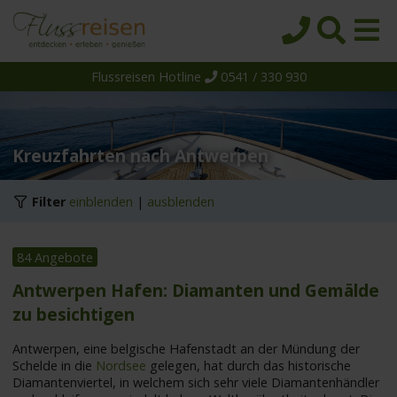
Flussreisen Hotline
0541 / 330 930
Startseite
Top-Angebote
Reiseziele
Kreuzfahrten nach Antwerpen
Themen
Filter
einblenden
|
ausblenden
Reedereien
Schiffe
84 Angebote
Über uns
Antwerpen Hafen: Diamanten und Gemälde
zu besichtigen
Wissen
Suche
Antwerpen, eine belgische Hafenstadt an der Mündung der
Schelde in die
Nordsee
gelegen, hat durch das historische
Diamantenviertel, in welchem sich sehr viele Diamantenhändler