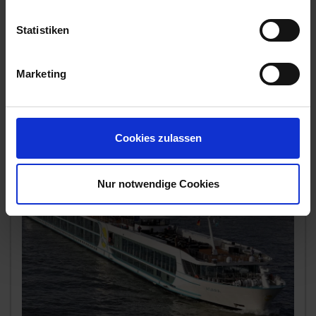
1.795,-
AUSSENKABINE
ab €
Statistiken
Zum Angebot
Marketing
MS Asara » 7 Tage Holland- & Belgien-
Kaleidoskop
Cookies zulassen
22. AUG 2026
BIS
29. AUG 2026
AB/BIS KÖLN
Nur notwendige Cookies