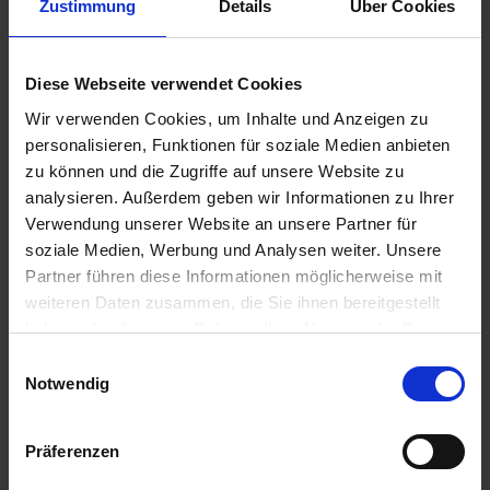
Zustimmung
Details
Über Cookies
MS Magellan
Diese Webseite verwendet Cookies
Lassen Sie sich auf einer Douro-Reise vom Charme dieses
Flusses verführen. Ihre Reise startet in der Heimat des
Wir verwenden Cookies, um Inhalte und Anzeigen zu
Portweins, Porto,
...mehr
personalisieren, Funktionen für soziale Medien anbieten
zu können und die Zugriffe auf unsere Website zu
Portugal
analysieren. Außerdem geben wir Informationen zu Ihrer
Inkl. Landausflug
Inkl. Hotelaufenthalt
Verwendung unserer Website an unsere Partner für
2.399,-
soziale Medien, Werbung und Analysen weiter. Unsere
AUSSENKABINE
ab €
Partner führen diese Informationen möglicherweise mit
weiteren Daten zusammen, die Sie ihnen bereitgestellt
Zum Angebot
haben oder die sie im Rahmen Ihrer Nutzung der Dienste
gesammelt haben.
Einwilligungsauswahl
Notwendig
MS Magellan » 9 Tage Portugal und der
Douro
Präferenzen
23. AUG 2026
BIS
01. SEP 2026
AB/BIS PORTO