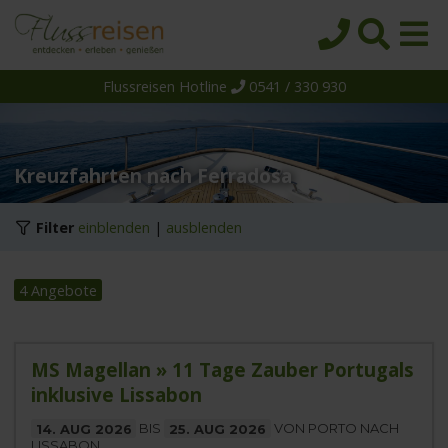
Flussreisen Hotline
0541 / 330 930
Startseite
Top-Angebote
Reiseziele
Kreuzfahrten nach Ferradosa
Themen
Filter
einblenden
|
ausblenden
Reedereien
Schiffe
4 Angebote
Über uns
Wissen
MS Magellan » 11 Tage Zauber Portugals
inklusive Lissabon
Suche
14. AUG 2026
BIS
25. AUG 2026
VON PORTO NACH
LISSABON