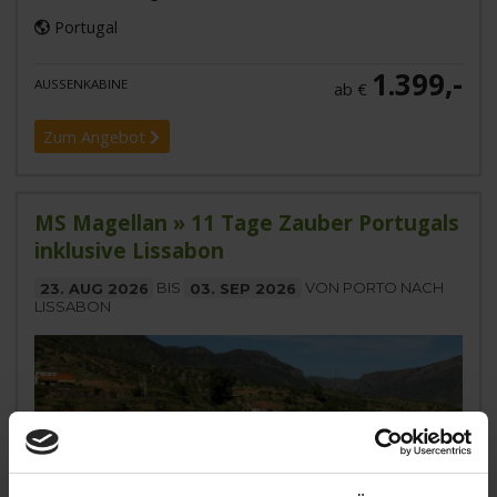
Portugal
1.399,-
AUSSENKABINE
ab €
Zum Angebot
MS Magellan » 11 Tage Zauber Portugals
inklusive Lissabon
23. AUG 2026
BIS
03. SEP 2026
VON PORTO NACH
LISSABON