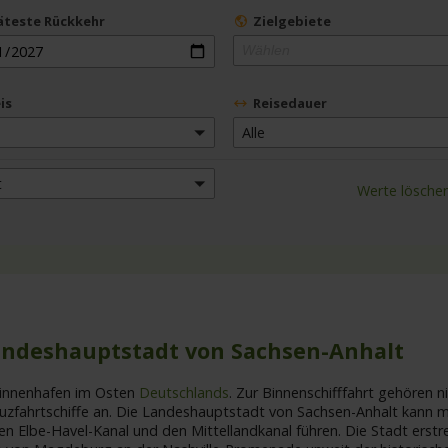
äteste Rückkehr
Zielgebiete
Wählen
is
Reisedauer
Alle
t
Werte lösche
andeshauptstadt von Sachsen-Anhalt
Binnenhafen im Osten
Deutschlands
. Zur Binnenschifffahrt gehören n
uzfahrtschiffe an. Die Landeshauptstadt von Sachsen-Anhalt kann 
den Elbe-Havel-Kanal und den Mittellandkanal führen. Die Stadt erstr