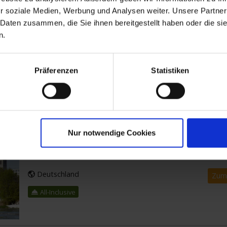
r soziale Medien, Werbung und Analysen weiter. Unsere Partner
Deutschland
SUITE
 Daten zusammen, die Sie ihnen bereitgestellt haben oder die s
All-Inclusive
n.
Zum
Präferenzen
Statistiken
ber ab Dresden
ESDEN NACH POTSDAM
Begleiten Sie uns auf einer faszinierenden
Nur notwendige Cookies
AUSSE
Flusskreuzfahrt durch die malerischen
Landschaften Ostdeutschlands. Starten Sie in der
SUITE
...mehr
Deutschland
Zum
All-Inclusive