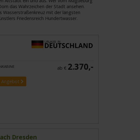
chen Altstadt ein und aus. Wer vom Magdeburg
 Dom das Wahrzeichen der Stadt ansehen.
s Wasserstraßenkreuz mit der längsten
ünstlers Friedensreich Hundertwasser.
2.370,-
NKABINE
ab €
 Angebot
nach Dresden