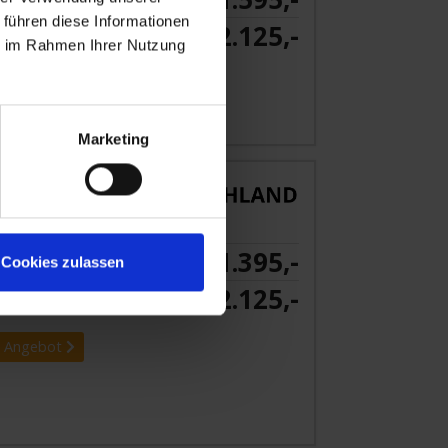
ab €
 führen diese Informationen
2.125,-
ab €
ie im Rahmen Ihrer Nutzung
 Angebot
Marketing
1.395,-
Cookies zulassen
NKABINE
ab €
2.125,-
ab €
 Angebot