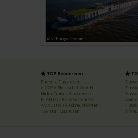
MS Thurgau Chopin
TOP Reedereien
TOP
Phoenix Flussreisen
Flussr
A-ROSA Flussschiff GmbH
Flussk
Nicko Cruises Flussreisen
Flussr
PLANTOURS Kreuzfahrten
Asien 
AMADEUS Flusskreuzfahrten
Fluss
1AVista Flussreisen
Nilkre