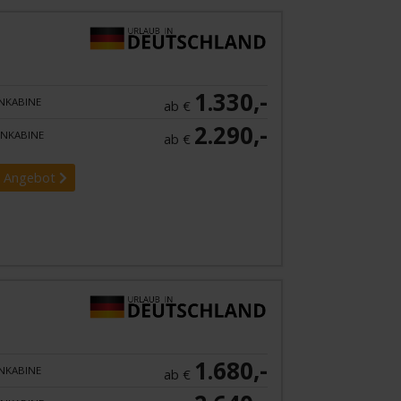
1.330,-
NKABINE
ab €
2.290,-
NKABINE
ab €
 Angebot
1.680,-
NKABINE
ab €