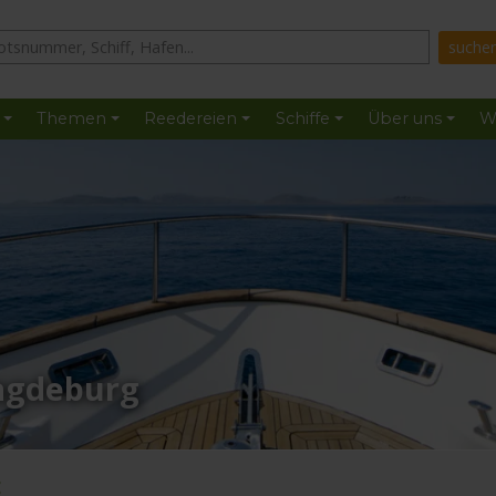
Themen
Reedereien
Schiffe
Über uns
W
agdeburg
: