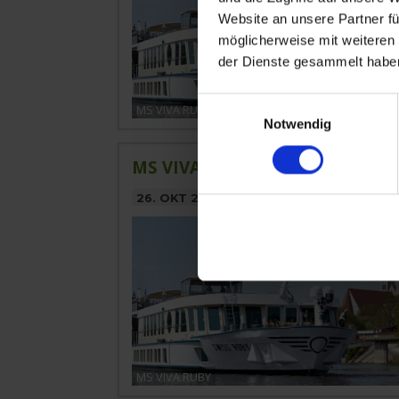
Website an unsere Partner fü
möglicherweise mit weiteren
der Dienste gesammelt habe
Einwilligungsauswahl
MS VIVA RUBY
Notwendig
MS VIVA RUBY » 5 Tage Ostzau
26. OKT 2026
BIS
31. OKT 2026
VON DR
MS VIVA RUBY