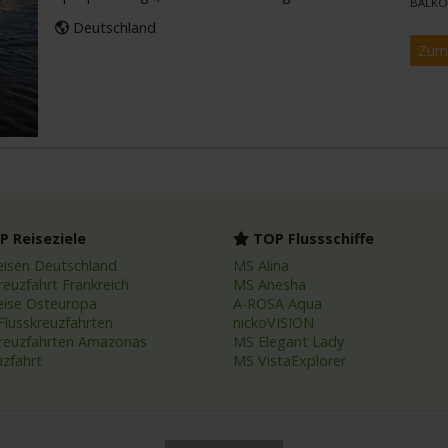
BALKO
Deutschland
Zum
 Reiseziele
TOP Flussschiffe
eisen Deutschland
MS Alina
reuzfahrt Frankreich
MS Anesha
eise Osteuropa
A-ROSA Aqua
Flusskreuzfahrten
nickoVISION
kreuzfahrten Amazonas
MS Elegant Lady
uzfahrt
MS VistaExplorer