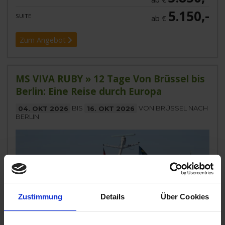
5.150,-
SUITE
ab €
Zum Angebot
MS VIVA RUBY » 12 Tage Von Brüssel bis
Berlin: Eine Reise durch Europa
04. OKT 2026
BIS
16. OKT 2026
VON BRÜSSEL NACH
BERLIN
Zustimmung
Details
Über Cookies