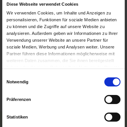
Diese Webseite verwendet Cookies
MS VIVA RUBY
Ihre Reise beginnt in der europäischen Hauptstadt
Wir verwenden Cookies, um Inhalte und Anzeigen zu
Brüssel, wo historische Eleganz und kosmopolitischer
personalisieren, Funktionen für soziale Medien anbieten
Charme verschmelzen. Von
...mehr
zu können und die Zugriffe auf unsere Website zu
Belgien, Niederlande, Deutschland
analysieren. Außerdem geben wir Informationen zu Ihrer
Verwendung unserer Website an unsere Partner für
All-Inclusive
soziale Medien, Werbung und Analysen weiter. Unsere
3.250,-
Partner führen diese Informationen möglicherweise mit
AUSSENKABINE
ab €
weiteren Daten zusammen, die Sie ihnen bereitgestellt
5.150,-
SUITE
ab €
haben oder die sie im Rahmen Ihrer Nutzung der Dienste
gesammelt haben.
Einwilligungsauswahl
Zum Angebot
Notwendig
Keine weiteren Ergebnisse vorhanden.
Nach oben
Präferenzen
Statistiken
TOP Reedereien