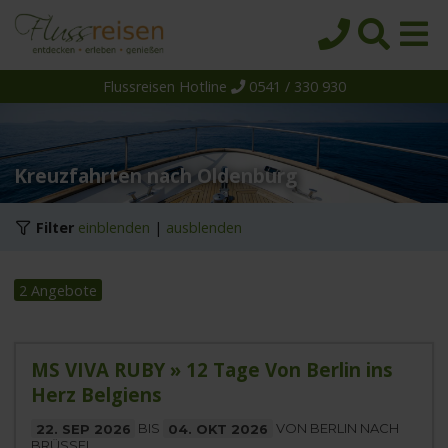
Flussreisen Hotline
0541 / 330 930
Startseite
Top-Angebote
Reiseziele
Kreuzfahrten nach Oldenburg
Themen
Filter
einblenden
|
ausblenden
Reedereien
Schiffe
2 Angebote
Über uns
Wissen
MS VIVA RUBY » 12 Tage Von Berlin ins
Herz Belgiens
Suche
22. SEP 2026
BIS
04. OKT 2026
VON BERLIN NACH
BRÜSSEL