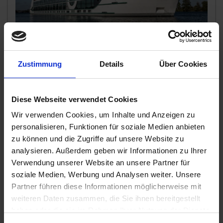
MS PORTO MIRANTE
Erleben Sie die zauberhafte Welt des Douro, wo Tradition,
Zustimmung
Details
Über Cookies
Geschichte und natürliche Schönheit verschmelzen. Von
Porto, der leben
...mehr
Portugal, Spanien
Diese Webseite verwendet Cookies
All-Inclusive
Wir verwenden Cookies, um Inhalte und Anzeigen zu
2.350,-
personalisieren, Funktionen für soziale Medien anbieten
AUSSENKABINE
ab €
zu können und die Zugriffe auf unsere Website zu
analysieren. Außerdem geben wir Informationen zu Ihrer
Zum Angebot
Verwendung unserer Website an unsere Partner für
soziale Medien, Werbung und Analysen weiter. Unsere
Partner führen diese Informationen möglicherweise mit
MS PORTO MIRANTE » 8 Tage Culinary
weiteren Daten zusammen, die Sie ihnen bereitgestellt
Cruise Portugal - Wein & Genuss am
haben oder die sie im Rahmen Ihrer Nutzung der Dienste
Douro
gesammelt haben.