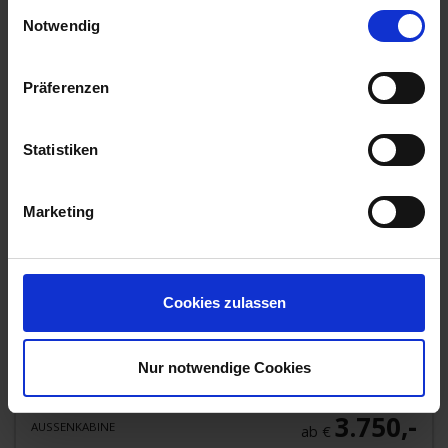
Einwilligungsauswahl
06. OKT 2026
BIS
14. OKT 2026
AB/BIS PORTO
Notwendig
Präferenzen
Statistiken
Marketing
MS PORTO MIRANTE
Begeben Sie sich auf eine kulinarische Entdeckungsreise
durch Portugal – an Bord unserer exklusiven Culinary
Cookies zulassen
Cruise ab Porto in
...mehr
Portugal
Nur notwendige Cookies
All-Inclusive
3.750,-
AUSSENKABINE
ab €