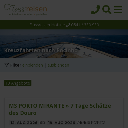
Flussreisen Hotline
0541 / 330 930
Startseite
Top-Angebote
Reiseziele
Kreuzfahrten nach Pocinho
Themen
Filter
einblenden
|
ausblenden
Reedereien
Schiffe
13 Angebote
Über uns
Wissen
MS PORTO MIRANTE » 7 Tage Schätze
des Douro
Suche
12. AUG 2026
BIS
19. AUG 2026
AB/BIS PORTO