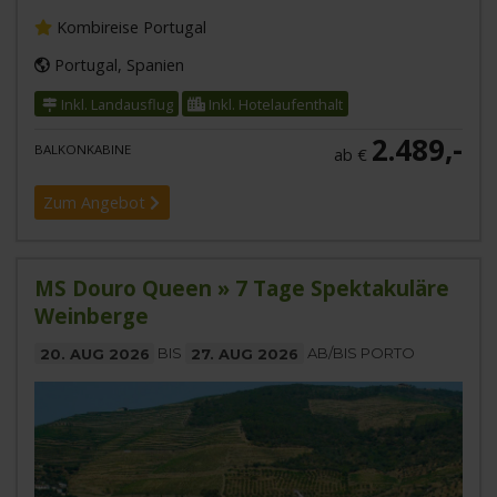
Kombireise Portugal
Portugal, Spanien
Inkl. Landausflug
Inkl. Hotelaufenthalt
2.489,-
BALKONKABINE
ab €
Zum Angebot
MS Douro Queen » 7 Tage Spektakuläre
Weinberge
20. AUG 2026
BIS
27. AUG 2026
AB/BIS PORTO