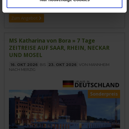
1.799,-
BALKONKABINE
ab €
Zum Angebot
MS Katharina von Bora » 7 Tage
ZEITREISE AUF SAAR, RHEIN, NECKAR
UND MOSEL
16. OKT 2026
BIS
23. OKT 2026
VON MANNHEIM
NACH MERZIG
Sonderpreis