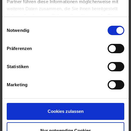
Partner führen diese Informationen möglicherweise mit
weiteren Daten zusammen, die Sie ihnen bereitgestellt
haben oder die sie im Rahmen Ihrer Nutzung der Dienste
gesammelt haben.
Sonderpreis
Einwilligungsauswahl
Notwendig
Präferenzen
Statistiken
MS Katharina von Bora
Marketing
Von der Zeit der Römer über das Mittelalter bis hin zur
Romantik: Diese vielseitige Flusskreuzfahrt bringt Sie zu
den Highlight
...mehr
Deutschland
Cookies zulassen
1.249,-
AUSSENKABINE
ab €
Nur notwendige Cookies