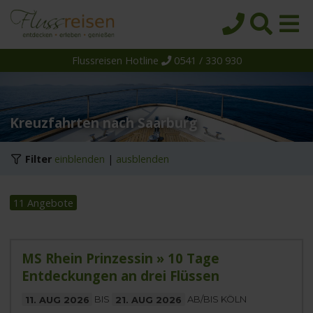
Flussreisen Hotline
0541 / 330 930
Startseite
Top-Angebote
Reiseziele
Kreuzfahrten nach Saarburg
Themen
Filter
einblenden
|
ausblenden
Reedereien
Schiffe
11 Angebote
Über uns
Wissen
MS Rhein Prinzessin » 10 Tage
Entdeckungen an drei Flüssen
Suche
11. AUG 2026
BIS
21. AUG 2026
AB/BIS KÖLN