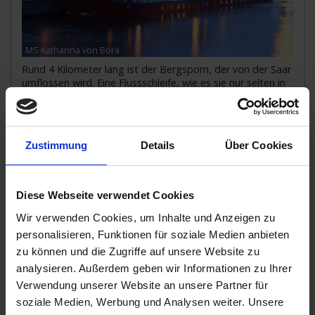
MS Katharina von Bora
Rund 4 Kilometer lang ist der Bergsporn, der von der Saar
umflossen wird. Eine Flussschleife, wie es sie nur selten in
der Natur g
...mehr
Deutschland
Zustimmung
Details
Über Cookies
1.705,-
AUSSENKABINE
ab €
Zum Angebot
Diese Webseite verwendet Cookies
Wir verwenden Cookies, um Inhalte und Anzeigen zu
personalisieren, Funktionen für soziale Medien anbieten
MS Katharina von Bora » 7 Tage
zu können und die Zugriffe auf unsere Website zu
ZEITREISE AUF SAAR, RHEIN, NECKAR
analysieren. Außerdem geben wir Informationen zu Ihrer
UND MOSEL
Verwendung unserer Website an unsere Partner für
soziale Medien, Werbung und Analysen weiter. Unsere
09. OKT 2026
BIS
16. OKT 2026
VON MERZIG NACH
MANNHEIM