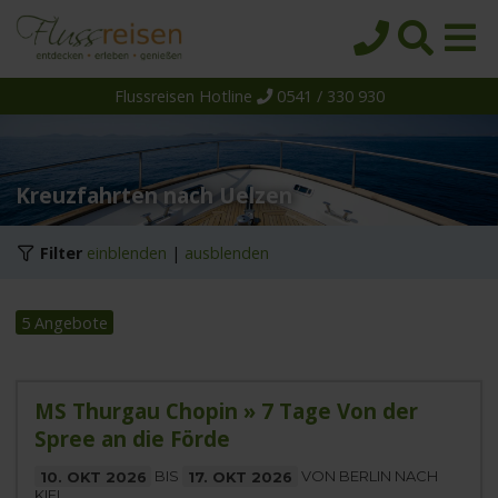
Flussreisen Hotline
0541 / 330 930
Startseite
Top-Angebote
Reiseziele
Kreuzfahrten nach Uelzen
Themen
Filter
einblenden
|
ausblenden
Reedereien
Schiffe
5 Angebote
Über uns
Wissen
MS Thurgau Chopin » 7 Tage Von der
Spree an die Förde
Suche
10. OKT 2026
BIS
17. OKT 2026
VON BERLIN NACH
KIEL