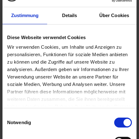
2.290,-
BALKONKABINE
ab €
Zum Angebot
Zustimmung
Details
Über Cookies
Diese Webseite verwendet Cookies
MS Thurgau Chopin » 7 Tage
Weihnachtsfahrt auf der Elbe
Wir verwenden Cookies, um Inhalte und Anzeigen zu
personalisieren, Funktionen für soziale Medien anbieten
19. DEZ 2026
BIS
26. DEZ 2026
VON HAMBURG NACH
zu können und die Zugriffe auf unsere Website zu
DRESDEN
analysieren. Außerdem geben wir Informationen zu Ihrer
Verwendung unserer Website an unsere Partner für
soziale Medien, Werbung und Analysen weiter. Unsere
Partner führen diese Informationen möglicherweise mit
weiteren Daten zusammen, die Sie ihnen bereitgestellt
haben oder die sie im Rahmen Ihrer Nutzung der Dienste
gesammelt haben.
Einwilligungsauswahl
Notwendig