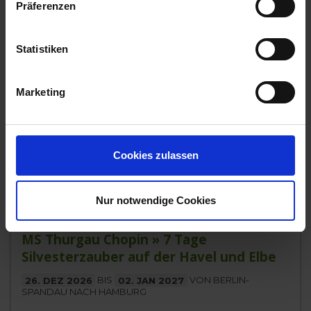
Präferenzen
MS Thurgau Chopin
Die MS Thurgau Chopin ist ein charmantes Boutique-
Statistiken
Flusskreuzfahrtschiff im stilvollen Belle-Époque-Design,
das Komfort und geschm
...mehr
Deutschland
Marketing
1.480,-
AUSSENKABINE
ab €
2.440,-
BALKONKABINE
Cookies zulassen
ab €
Zum Angebot
Nur notwendige Cookies
MS Thurgau Chopin » 7 Tage
Silvesterzauber auf der Havel und Elbe
26. DEZ 2026
BIS
02. JAN 2027
VON BERLIN-
SPANDAU NACH HAMBURG