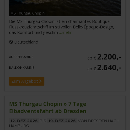
MS Thurgau Chopin
Die MS Thurgau Chopin ist ein charmantes Boutique-
Flusskreuzfahrtschiff im stilvollen Belle-Époque-Design,
das Komfort und geschm
...mehr
Deutschland
2.200,-
AUSSENKABINE
ab €
2.640,-
BALKONKABINE
ab €
Zum Angebot
MS Thurgau Chopin » 7 Tage
Elbadventsfahrt ab Dresden
12. DEZ 2026
BIS
19. DEZ 2026
VON DRESDEN NACH
HAMBURG