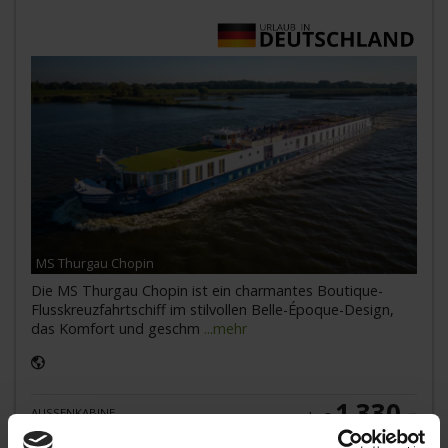
MS Thurgau Chopin
Die MS Thurgau Chopin ist ein charmantes Boutique-
Flusskreuzfahrtschiff im stilvollen Belle-Époque-Design,
das Komfort und geschm
...mehr
1.330,-
AUSSENKABINE
ab €