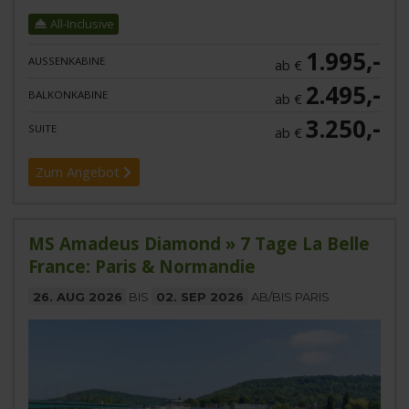
All-Inclusive
1.995,-
AUSSENKABINE
ab €
2.495,-
BALKONKABINE
ab €
3.250,-
SUITE
ab €
Zum Angebot
MS Amadeus Diamond » 7 Tage La Belle
France: Paris & Normandie
26. AUG 2026
BIS
02. SEP 2026
AB/BIS PARIS