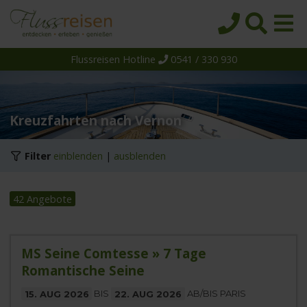
Flussreisen Hotline
0541 / 330 930
Startseite
Top-Angebote
Reiseziele
Kreuzfahrten nach Vernon
Themen
Filter
einblenden
|
ausblenden
Reedereien
Schiffe
42 Angebote
Über uns
Wissen
MS Seine Comtesse » 7 Tage
Romantische Seine
Suche
15. AUG 2026
BIS
22. AUG 2026
AB/BIS PARIS