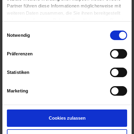
4.319,-
SUITE
ab €
Partner führen diese Informationen möglicherweise mit
weiteren Daten zusammen, die Sie ihnen bereitgestellt
Zum Angebot
haben oder die sie im Rahmen Ihrer Nutzung der Dienste
gesammelt haben.
Einwilligungsauswahl
Notwendig
MS Swiss Pearl » 7 Tage Entlang der
Seine zum Ärmelkanal
Präferenzen
27. AUG 2026
BIS
03. SEP 2026
AB/BIS PARIS
Statistiken
Marketing
Cookies zulassen
MS Swiss Pearl
Flussfahrt von Paris an den Ärmelkanal. Entdecken Sie auf