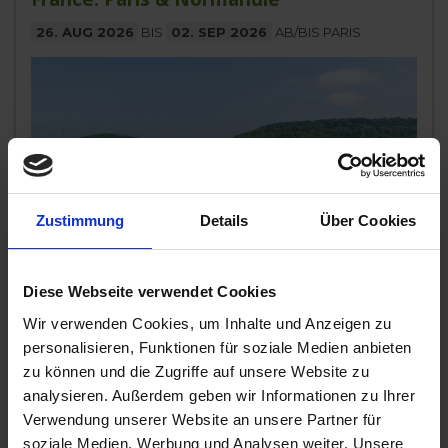
26. AUG 2026
BIS
02. SEP 2026
AB/BIS PARIS
Zustimmung
Details
Über Cookies
MS Amadeus Diamond
Flussverliebt sein? Auf dieser Reise durch den Norden
Diese Webseite verwendet Cookies
Frankreichs geht das ganz einfach. Entdecken Sie die
Wir verwenden Cookies, um Inhalte und Anzeigen zu
Magie der Seine – von
...mehr
personalisieren, Funktionen für soziale Medien anbieten
Frankreich
zu können und die Zugriffe auf unsere Website zu
analysieren. Außerdem geben wir Informationen zu Ihrer
2.619,-
AUSSENKABINE
ab €
Verwendung unserer Website an unsere Partner für
soziale Medien, Werbung und Analysen weiter. Unsere