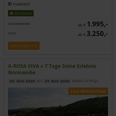
Frankreich
All-Inclusive
1.995,-
AUSSENKABINE
ab €
3.250,-
SUITE
ab €
Zum Angebot
A-ROSA VIVA » 7 Tage Seine Erlebnis
Normandie
20. AUG 2026
BIS
27. AUG 2026
AB/BIS LE PEQC
Last Minute Deal