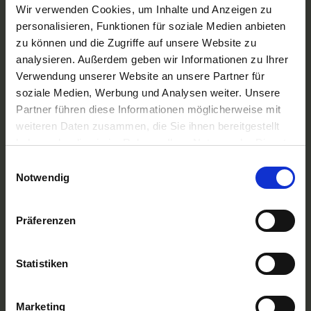
A-ROSA Flussschiff GmbH
Wir verwenden Cookies, um Inhalte und Anzeigen zu
Nicko Cruises Flussreisen
personalisieren, Funktionen für soziale Medien anbieten
PLANTOURS Kreuzfahrten
zu können und die Zugriffe auf unsere Website zu
AMADEUS Flusskreuzfahrten
analysieren. Außerdem geben wir Informationen zu Ihrer
1AVista Flussreisen
Verwendung unserer Website an unsere Partner für
TOP Reiseziele
soziale Medien, Werbung und Analysen weiter. Unsere
Flussreisen Deutschland
Partner führen diese Informationen möglicherweise mit
Flusskreuzfahrt Frankreich
weiteren Daten zusammen, die Sie ihnen bereitgestellt
Flussreise Osteuropa
haben oder die sie im Rahmen Ihrer Nutzung der Dienste
Asien Flusskreuzfahrten
Flusskreuzfahrten Amazonas
gesammelt haben.
Einwilligungsauswahl
Nilkreuzfahrt
Notwendig
TOP Flussschiffe
MS Alina
Präferenzen
MS Anesha
A-ROSA Aqua
nickoVISION
Statistiken
MS Elegant Lady
MS VistaExplorer
TOP Themen
Marketing