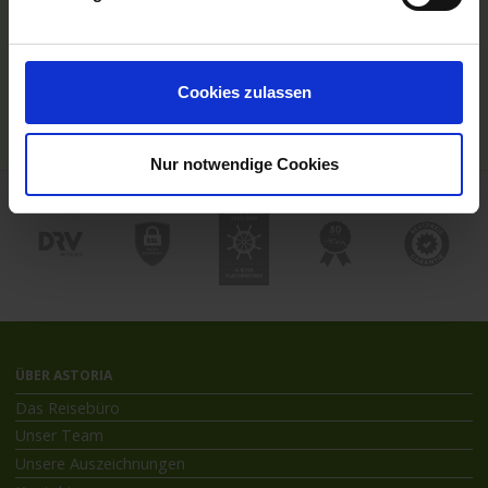
Hochseekreuzfahrten
Flussreisen mit An- und Abreise
Deutschsprachiger Gästeservice
Last Minute Flusskreuzfahrten
Cookies zulassen
Flussreisen mit Rad
Kreuzfahrthäfen
Nur notwendige Cookies
ÜBER ASTORIA
Das Reisebüro
Unser Team
Unsere Auszeichnungen