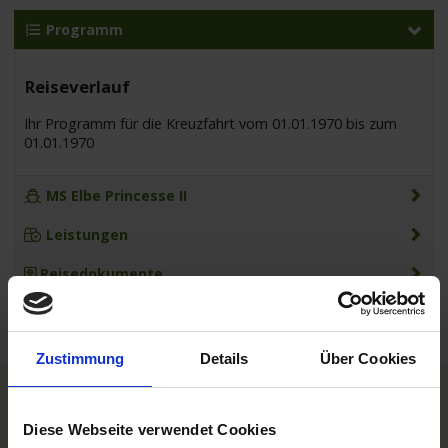
Programm
Reiseverlauf
Ihr Programm für die Kreuzfahrt vom 01.01.1970 bis zum
01.01.1970
MS Elbe Princesse II
Leistungen
Reisedokumente
Zustimmung
Details
Über Cookies
TOP Reedereien
Diese Webseite verwendet Cookies
Phoenix Flussreisen