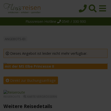
Flussreisen Hotline
0541 / 330 930
Startseite
Top-Angebote
ANGEBOTS-ID:
Reiseziele
Themen
Dieses Angebot ist leider nicht mehr verfügbar.
Reedereien
mit der MS Elbe Princesse II
m
Schiffe
Über uns
Direkt zur Buchungsanfrage
Wissen
REISEROUTE -
KARTE VERGRÖSSERN
Suche
Weitere Reisedetails