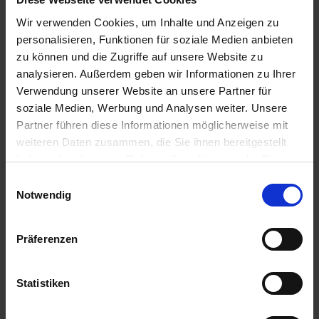
Arles / Frankreich
Abendspaziergang
Wir verwenden Cookies, um Inhalte und Anzeigen zu
18.00 Uhr
personalisieren, Funktionen für soziale Medien anbieten
zu können und die Zugriffe auf unsere Website zu
17.06.2026 - Mittwoch
analysieren. Außerdem geben wir Informationen zu Ihrer
Arles / Frankreich
Verwendung unserer Website an unsere Partner für
Ausflug: Die Camargue ca. 5 Std. - 45€
soziale Medien, Werbung und Analysen weiter. Unsere
Ausflug: Rundgang mit Arenabesuch - ca. 2 Std. - 39€
Partner führen diese Informationen möglicherweise mit
Ausflug: Camargue-Safari im Geländewagen - ca. 3,5 Std. - 109€
weiteren Daten zusammen, die Sie ihnen bereitgestellt
14.30 Uhr
haben oder die sie im Rahmen Ihrer Nutzung der Dienste
18.06.2026 - Donnerstag
gesammelt haben.
Einwilligungsauswahl
Viviers / Frankreich
Notwendig
02.00 Uhr
08.30 Uhr
Präferenzen
18.06.2026 - Donnerstag
La Voulte / Frankreich
Ausflug: Durch die Ardeche mit dem Dampfzug ca. 4,5 Std. - 66€
Statistiken
13.00 Uhr
14.00 Uhr