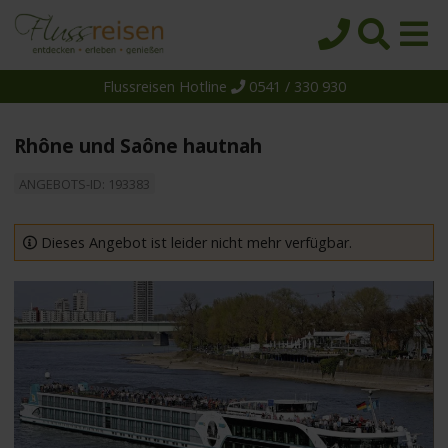
Flussreisen Hotline
0541 / 330 930
Startseite
Top-Angebote
Rhône und Saône hautnah
Reiseziele
ANGEBOTS-ID: 193383
Themen
Reedereien
Dieses Angebot ist leider nicht mehr verfügbar.
Schiffe
Über uns
Wissen
Suche