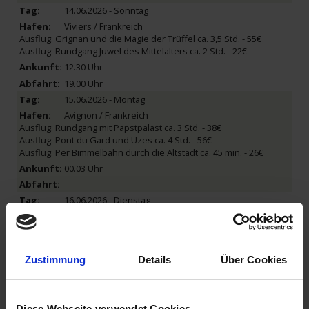
14.06.2026 - Sonntag
Viviers / Frankreich
Ausflug: Grignan und die Magie der Trüffel ca. 3,5 Std. - 55€
Ausflug: Rundgang Juwel des Mittelalters ca. 2 Std. - 22€
12.30 Uhr
19.00 Uhr
15.06.2026 - Montag
Avignon / Frankreich
Ausflug: Rundgang mit Papstpalast ca. 3 Std. - 38€
Ausflug: Pont du Gard und Uzes ca. 4 Std. - 56€
Ausflug: Per Bimmelbahn durch die Altstadt ca. 45 min. - 26€
00.03 Uhr
16.06.2026 - Dienstag
Avignon / Frankreich
Ausflug: Marseille ca. 6 Std. - 62€
Ausflug: Die Provence aus der Vogelperspektive - ca. 2 Std. - 279€
Ausflug: Nîmes - Stadt und Museum - ca. 4 Std. - 59€
Zustimmung
Details
Über Cookies
14.30 Uhr
16.06.2026 - Dienstag
Diese Webseite verwendet Cookies