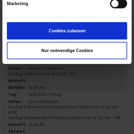
18.06.2026 - Donnerstag
Marketing
Tournon-sur-Rhône / Frankreich
Wiedereinschiffung
18.00 Uhr
18.30 Uhr
Cookies zulassen
18.06.2026 - Donnerstag
Vienne / Frankreich
23.30 Uhr
Nur notwendige Cookies
19.06.2026 - Freitag
Vienne / Frankreich
Ausflug: Vienne zu Fuß ca. 2 Std. - 25€
12.00 Uhr
19.06.2026 - Freitag
Lyon / Frankreich
Ausflug: Kulinarische Höhepunkte bei Paul Bocuse ca. 4,5 Std. -
479€
Ausflug: Gourmet-Markt Paul Bocuse per Tram ca. 2,5 Std. - 39€
15.00 Uhr