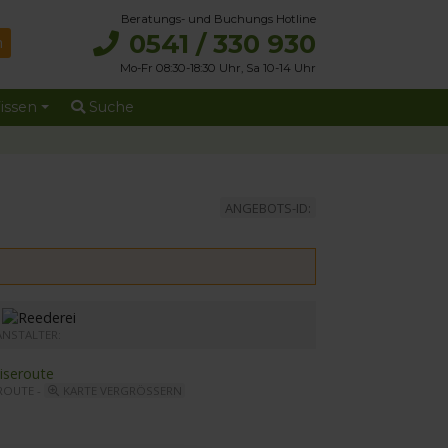
Beratungs- und Buchungs Hotline
0541 / 330 930
Mo-Fr 08:30-18:30 Uhr, Sa 10-14 Uhr
issen
Suche
ANGEBOTS-ID:
r MS Elbe Princesse II
ANSTALTER:
ROUTE -
KARTE VERGRÖSSERN