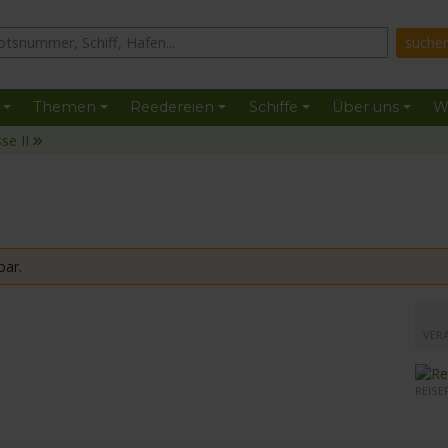
Themen
Reedereien
Schiffe
Über uns
W
se II
bar.
mit de
VER
REISE