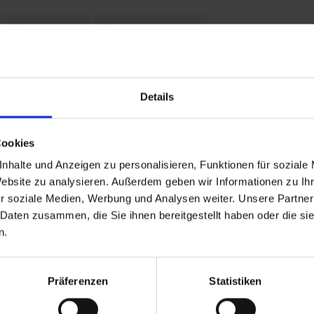
Leistungen
Reisedokumente
26 bis zum 01.01.1970
Details
Ankunft
Cookies
nhalte und Anzeigen zu personalisieren, Funktionen für soziale
Website zu analysieren. Außerdem geben wir Informationen zu I
r soziale Medien, Werbung und Analysen weiter. Unsere Partner
 Daten zusammen, die Sie ihnen bereitgestellt haben oder die s
 Reiseziele
TOP Flussschiffe
n.
eisen Deutschland
MS Alina
reuzfahrt Frankreich
MS Anesha
eise Osteuropa
A-ROSA Aqua
Flusskreuzfahrten
nickoVISION
Präferenzen
Statistiken
kreuzfahrten Amazonas
MS Elegant Lady
uzfahrt
MS VistaExplorer