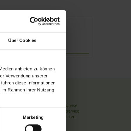
Über Cookies
Abfahrt
 Medien anbieten zu können
hrer Verwendung unserer
 führen diese Informationen
ie im Rahmen Ihrer Nutzung
TOP Themen
Hochseekreuzfahrten
Flussreisen mit An- und Abreise
Deutschsprachiger Gästeservice
Last Minute Flusskreuzfahrten
Marketing
Flussreisen mit Rad
Kreuzfahrthäfen