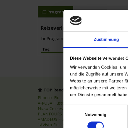
Programm
MS Elbe Princesse II
Reiseverlauf
Ihr Programm für die Kreuzfahrt vom 11.06.20
Zustimmung
Tag
Hafen
Diese Webseite verwendet 
Wir verwenden Cookies, um I
und die Zugriffe auf unsere 
Website an unsere Partner fü
möglicherweise mit weiteren
TOP Reedereien
TOP
der Dienste gesammelt habe
Phoenix Flussreisen
Flussr
A-ROSA Flussschiff GmbH
Flussk
Einwilligungsauswahl
Nicko Cruises Flussreisen
Flussr
PLANTOURS Kreuzfahrten
Asien 
Notwendig
AMADEUS Flusskreuzfahrten
Fluss
1AVista Flussreisen
Nilkre