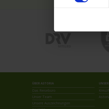
ÜBER ASTORIA
UNSER
Das Reisebüro
Kreuzf
Unser Team
Astori
Unsere Auszeichnungen