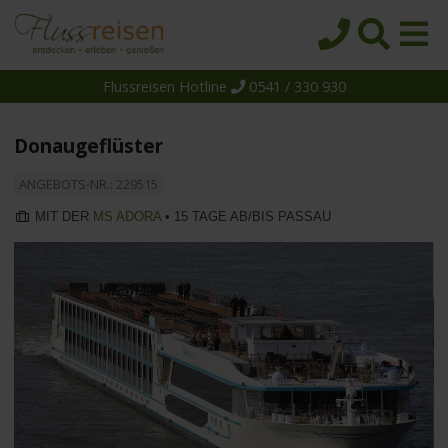
Flussreisen Hotline
0541 / 330 930
Startseite
Top-Angebote
Donaugeflüster
Reiseziele
ANGEBOTS-NR.: 229515
Themen
MIT DER
MS ADORA
• 15 TAGE AB/BIS PASSAU
Reedereien
Schiffe
Über uns
Wissen
Suche