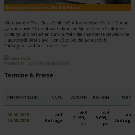
Donaugeflüster mit der MS Adora
M
Mit unserem First Class-Schiff MS Adora erleben Sie die Donau
ganz intensiv. Stromabwärts kreuzen Sie durch die Schlögener
Schlinge und besuchen zum Auftakt die charmante slawakische
Hauptstadt Bratislava. Genießen Sie die Landschaft
Südungarns auf der
...
mehr lesen
REISEROUTE -
KARTE VERGRÖSSERN
Termine & Preise
REISEZEITRAUM
INNEN
AUSSEN
BALKON
SUITE
ab
€
ab
€
30.08.2026 -
auf
auf
2.199,-
3.099,-
14.09.2026
Anfrage
Anfrage
p.P.
p.P.