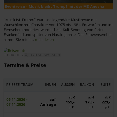
Eventreise - Musik bleibt Trumpf mit der MS Anesha
M
"Musik ist Trumpf" war eine legendäre Musikrevue mit
Wunschkonzert-Charakter von 1975 bis 1981. Entworfen und im
Fernsehen moderiert wurde diese Kult-Sendung von Peter
Frankenfeld und später von Harald Juhnke. Das Showensemble
nimmt Sie mit in
...
mehr lesen
REISEROUTE -
KARTE VERGRÖSSERN
Termine & Preise
REISEZEITRAUM
INNEN
AUSSEN
BALKON
SUITE
ab
€
ab
€
ab
€
06.11.2026 -
auf
159,-
179,-
229,-
07.11.2026
Anfrage
p.P.
p.P.
p.P.