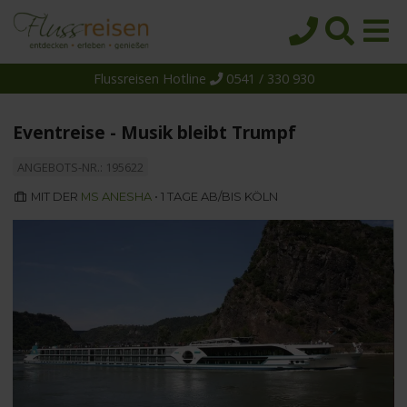
Flussreisen Hotline
0541 / 330 930
Startseite
Top-Angebote
Eventreise - Musik bleibt Trumpf
Reiseziele
ANGEBOTS-NR.: 195622
Themen
MIT DER
MS ANESHA
• 1 TAGE AB/BIS KÖLN
Reedereien
Schiffe
Über uns
Wissen
Suche