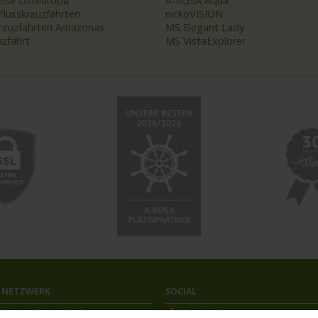
eise Osteuropa
A-ROSA Aqua
Flusskreuzfahrten
nickoVISION
kreuzfahrten Amazonas
MS Elegant Lady
uzfahrt
MS VistaExplorer
 NETZWERK
SOCIAL
ahrten-Zentrale.de
Facebook