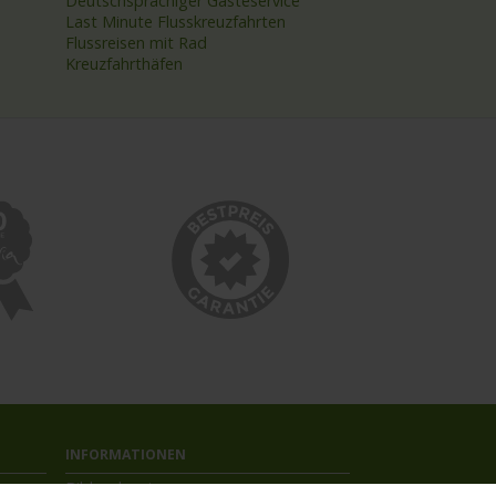
Deutschsprachiger Gästeservice
Last Minute Flusskreuzfahrten
Flussreisen mit Rad
Kreuzfahrthäfen
INFORMATIONEN
Bildnachweise