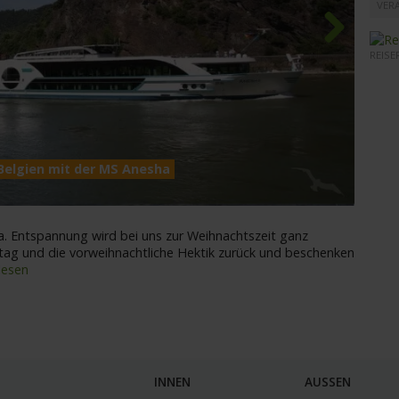
VER
REISE
Next
 Belgien mit der MS Anesha
MS An
. Entspannung wird bei uns zur Weihnachtszeit ganz
tag und die vorweihnachtliche Hektik zurück und beschenken
lesen
INNEN
AUSSEN