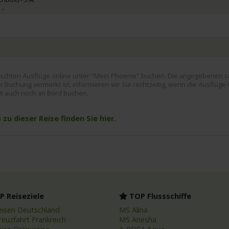
 -
hten Ausflüge online unter "Mein Phoenix" buchen. Die angegebenen ca. 
 Buchung vermerkt ist, informieren wir Sie rechtzeitig, wenn die Ausflüge 
it auch noch an Bord buchen.
u dieser Reise finden Sie hier.
 Reiseziele
TOP Flussschiffe
eisen Deutschland
MS Alina
reuzfahrt Frankreich
MS Anesha