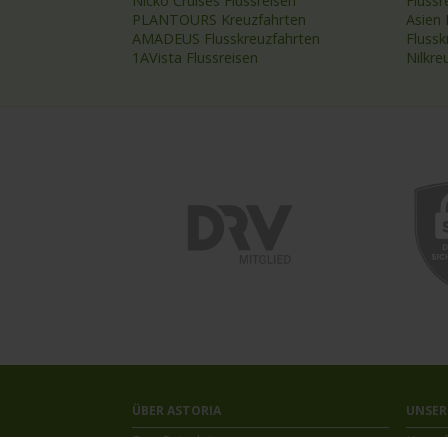
Nicko Cruises Flussreisen
Flussr
PLANTOURS Kreuzfahrten
Asien 
AMADEUS Flusskreuzfahrten
Fluss
1AVista Flussreisen
Nilkre
ÜBER ASTORIA
UNSER
Das Reisebüro
Kreuzf