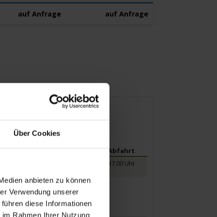
auf Anfrage
auf Anfrage
Über Cookies
Ankunft
Abfahrt
17.00 Uhr
 Medien anbieten zu können
09.00 Uhr
hrer Verwendung unserer
 führen diese Informationen
ie im Rahmen Ihrer Nutzung