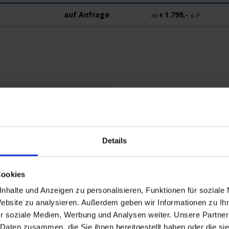
auf Anfrage
1.799,-
ab
€
p.P.
edokumente
Mobilität
Details
Cookies
nhalte und Anzeigen zu personalisieren, Funktionen für soziale
Website zu analysieren. Außerdem geben wir Informationen zu I
 Amsterdam (ca. 20 Minuten)
39€
r soziale Medien, Werbung und Analysen weiter. Unsere Partner
Tram ca. 3 Std. - 39€
 Daten zusammen, die Sie ihnen bereitgestellt haben oder die s