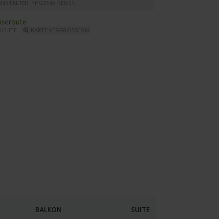
ANSTALTER: PHOENIX REISEN
ROUTE -
KARTE VERGRÖSSERN
esha - Reiseleitung & Boutique
BALKON
SUITE