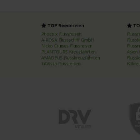
TOP Reedereien
TOP
Phoenix Flussreisen
Flussr
A-ROSA Flussschiff GmbH
Flussk
Nicko Cruises Flussreisen
Flussr
PLANTOURS Kreuzfahrten
Asien 
AMADEUS Flusskreuzfahrten
Fluss
1AVista Flussreisen
Nilkre