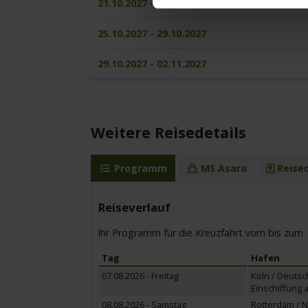
21.10.2027 - 25.10.2027
25.10.2027 - 29.10.2027
29.10.2027 - 02.11.2027
Weitere Reisedetails
Programm
MS Asara
Reise
Reiseverlauf
Ihr Programm für die Kreuzfahrt vom bis zum
Tag
Hafen
07.08.2026 - Freitag
Köln / Deutsc
Einschiffung a
08.08.2026 - Samstag
Rotterdam / 