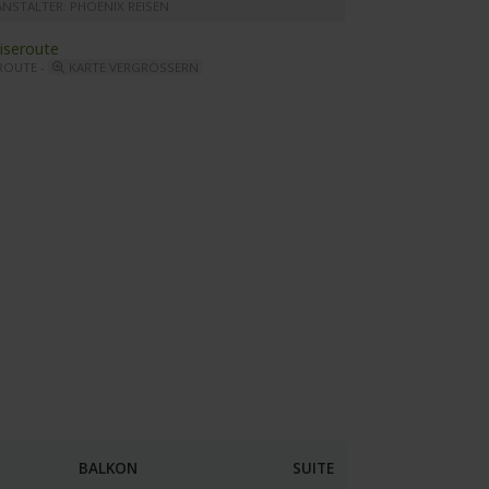
ANSTALTER: PHOENIX REISEN
ROUTE -
KARTE VERGRÖSSERN
ara - Restaurant
BALKON
SUITE