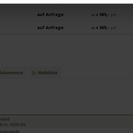
auf Anfrage
369,-
ab
€
p.P.
auf Anfrage
369,-
ab
€
p.P.
auf Anfrage
369,-
ab
€
p.P.
dokumente
Mobilität
hland
b ca. 14:30 Uhr
Niederlande