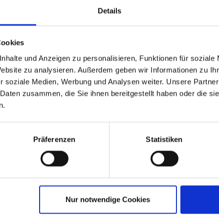
auf Anfrage
469,-
ab
€
p.P.
Details
auf Anfrage
469,-
ab
€
p.P.
Cookies
auf Anfrage
469,-
ab
€
p.P.
nhalte und Anzeigen zu personalisieren, Funktionen für soziale
Website zu analysieren. Außerdem geben wir Informationen zu I
auf Anfrage
469,-
ab
€
p.P.
r soziale Medien, Werbung und Analysen weiter. Unsere Partner
auf Anfrage
469,-
ab
€
p.P.
 Daten zusammen, die Sie ihnen bereitgestellt haben oder die s
n.
auf Anfrage
469,-
ab
€
p.P.
auf Anfrage
469,-
ab
€
p.P.
Präferenzen
Statistiken
auf Anfrage
469,-
ab
€
p.P.
auf Anfrage
469,-
ab
€
p.P.
Nur notwendige Cookies
auf Anfrage
369,-
ab
€
p.P.