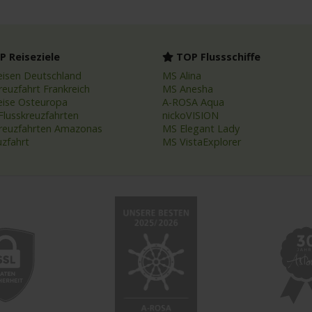
 Reiseziele
TOP Flussschiffe
eisen Deutschland
MS Alina
reuzfahrt Frankreich
MS Anesha
eise Osteuropa
A-ROSA Aqua
Flusskreuzfahrten
nickoVISION
kreuzfahrten Amazonas
MS Elegant Lady
uzfahrt
MS VistaExplorer