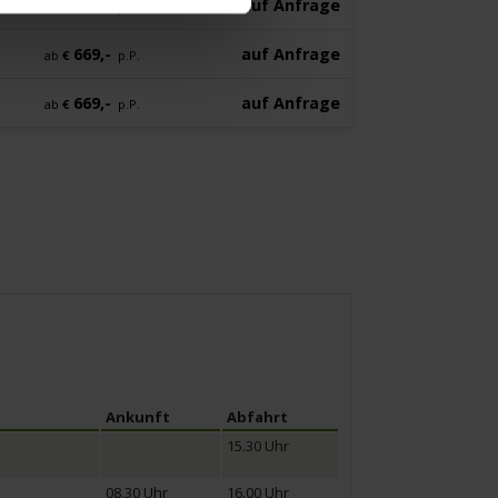
669,-
auf Anfrage
ab
€
p.P.
669,-
auf Anfrage
ab
€
p.P.
669,-
auf Anfrage
ab
€
p.P.
Ankunft
Abfahrt
15.30 Uhr
08.30 Uhr
16.00 Uhr