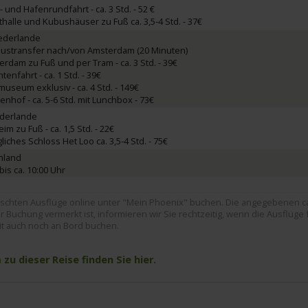
- und Hafenrundfahrt - ca. 3 Std. - 52 €
thalle und Kubushäuser zu Fuß ca. 3,5-4 Std. - 37€
ederlande
Bustransfer nach/von Amsterdam (20 Minuten)
erdam zu Fuß und per Tram - ca. 3 Std. - 39€
tenfahrt - ca. 1 Std. - 39€
museum exklusiv - ca. 4 Std. - 149€
nhof - ca. 5-6 Std. mit Lunchbox - 73€
ederlande
im zu Fuß - ca. 1,5 Std. - 22€
liches Schloss Het Loo ca. 3,5-4 Std. - 75€
hland
is ca. 10:00 Uhr
hten Ausflüge online unter "Mein Phoenix" buchen. Die angegebenen ca. 
 Buchung vermerkt ist, informieren wir Sie rechtzeitig, wenn die Ausflüge 
it auch noch an Bord buchen.
u dieser Reise finden Sie hier.