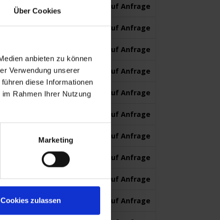
769,-
auf Anfrage
ab
€
p.P.
Über Cookies
769,-
auf Anfrage
ab
€
p.P.
769,-
auf Anfrage
ab
€
p.P.
 Medien anbieten zu können
hrer Verwendung unserer
769,-
auf Anfrage
ab
€
p.P.
 führen diese Informationen
769,-
auf Anfrage
ab
€
p.P.
ie im Rahmen Ihrer Nutzung
769,-
auf Anfrage
ab
€
p.P.
769,-
auf Anfrage
ab
€
p.P.
Marketing
769,-
auf Anfrage
ab
€
p.P.
669,-
auf Anfrage
ab
€
p.P.
Cookies zulassen
669,-
auf Anfrage
ab
€
p.P.