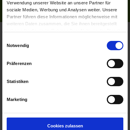
Datenschutzerklärung
Verwendung unserer Website an unsere Partner für
Reiseversicherung
soziale Medien, Werbung und Analysen weiter. Unsere
Partner führen diese Informationen möglicherweise mit
weiteren Daten zusammen, die Sie ihnen bereitgestellt
Flussreisen.de
© 2026
haben oder die sie im Rahmen Ihrer Nutzung der Dienste
gesammelt haben.
Einwilligungsauswahl
Notwendig
Präferenzen
Statistiken
Marketing
Cookies zulassen