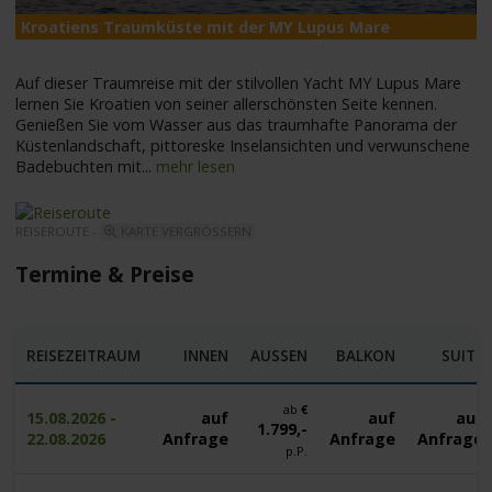
Kroatiens Traumküste mit der MY Lupus Mare
M
Auf dieser Traumreise mit der stilvollen Yacht MY Lupus Mare
lernen Sie Kroatien von seiner allerschönsten Seite kennen.
Genießen Sie vom Wasser aus das traumhafte Panorama der
Küstenlandschaft, pittoreske Inselansichten und verwunschene
Badebuchten mit
...
mehr lesen
REISEROUTE -
KARTE VERGRÖSSERN
Termine & Preise
REISEZEITRAUM
INNEN
AUSSEN
BALKON
SUITE
ab
€
15.08.2026 -
auf
auf
auf
1.799,-
22.08.2026
Anfrage
Anfrage
Anfrage
p.P.