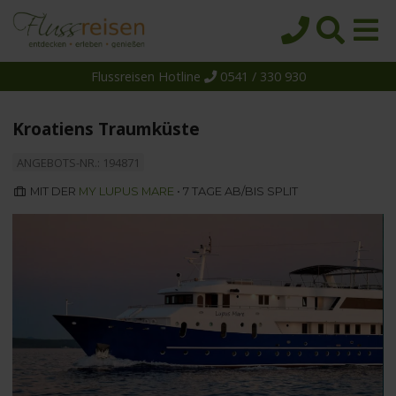
Flussreisen Hotline
0541 / 330 930
Startseite
Top-Angebote
Kroatiens Traumküste
Reiseziele
ANGEBOTS-NR.: 194871
Themen
MIT DER
MY LUPUS MARE
• 7 TAGE AB/BIS SPLIT
Reedereien
Schiffe
Über uns
Wissen
Suche