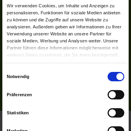
UNSER NETZWERK
Wir verwenden Cookies, um Inhalte und Anzeigen zu
personalisieren, Funktionen für soziale Medien anbieten
Kreuzfahrten-Zentrale.de
zu können und die Zugriffe auf unsere Website zu
Astoria.Reisen
analysieren. Außerdem geben wir Informationen zu Ihrer
SOCIAL
Verwendung unserer Website an unsere Partner für
Facebook
soziale Medien, Werbung und Analysen weiter. Unsere
Instagram
Partner führen diese Informationen möglicherweise mit
weiteren Daten zusammen, die Sie ihnen bereitgestellt
INFORMATIONEN
haben oder die sie im Rahmen Ihrer Nutzung der Dienste
Bildnachweise
gesammelt haben.
Einwilligungsauswahl
Impressum
Notwendig
AGB
Datenschutzerklärung
Präferenzen
Reiseversicherung
Statistiken
Flussreisen.de
© 2026
Marketing