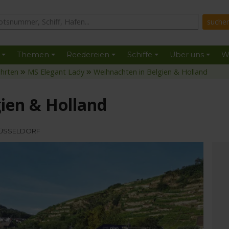
Themen
Reedereien
Schiffe
Über uns
W
ahrten
MS Elegant Lady
Weihnachten in Belgien & Holland
ien & Holland
 DÜSSELDORF