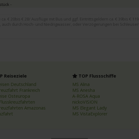
tück -
. € 20bis € 28/ Ausflüge mit Bus und ggf. Eintrittsgeldern ca. € 39bis € 119
, auch durch Hoch- und Niedrigwasser, oder Verzögerungen bei Schleusen
 Reiseziele
TOP Flussschiffe
eisen Deutschland
MS Alina
reuzfahrt Frankreich
MS Anesha
eise Osteuropa
A-ROSA Aqua
Flusskreuzfahrten
nickoVISION
kreuzfahrten Amazonas
MS Elegant Lady
uzfahrt
MS VistaExplorer