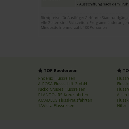
- Ausschiffung nach dem Frühs
Richtpreise für Ausflüge: Geführte Stadtrundgänge ca
Alle Zeiten sind Richtzeiten. Programmänderungen
Mindestteilnehmerzahl: 100 Personen
TOP Reedereien
TOP
Phoenix Flussreisen
Flussr
A-ROSA Flussschiff GmbH
Flussk
Nicko Cruises Flussreisen
Flussr
PLANTOURS Kreuzfahrten
Asien 
AMADEUS Flusskreuzfahrten
Fluss
1AVista Flussreisen
Nilkre