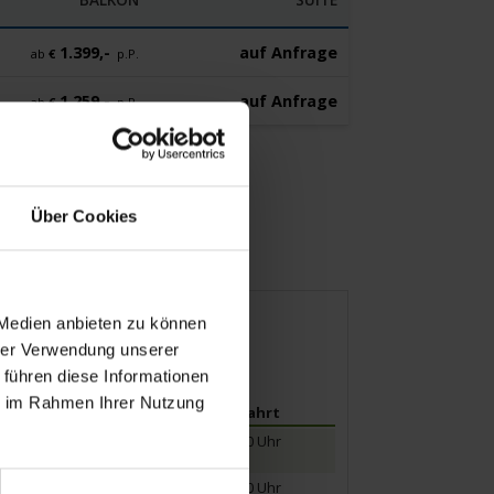
1.399,-
auf Anfrage
ab
€
p.P.
1.259,-
auf Anfrage
ab
€
p.P.
Über Cookies
 Medien anbieten zu können
hrer Verwendung unserer
 führen diese Informationen
ie im Rahmen Ihrer Nutzung
Ankunft
Abfahrt
17.00 Uhr
09.00 Uhr
19.00 Uhr