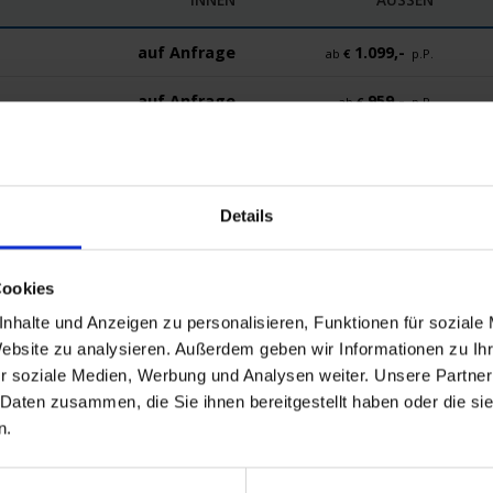
auf Anfrage
1.099,-
ab
€
p.P.
auf Anfrage
959,-
ab
€
p.P.
Details
Reisedokumente
Mobilität
Cookies
nhalte und Anzeigen zu personalisieren, Funktionen für soziale
Website zu analysieren. Außerdem geben wir Informationen zu I
r soziale Medien, Werbung und Analysen weiter. Unsere Partner
 Daten zusammen, die Sie ihnen bereitgestellt haben oder die s
n.