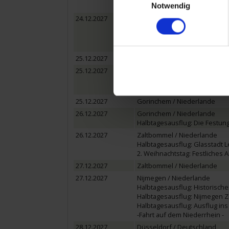
Notwendig
Halbtagesausflug: Amsterdam 
24.12.2027
Antwerpen / Belgien
Halbtagesausflug: Entdeckun
Halbtagesausflug: Flämisches
Heiligabend: Weihnachtsgala
25.12.2027
Antwerpen / Belgien
25.12.2027
Willemstad / Niederlande
Halbtagesausflug: Die Festun
1. Weihnachtstag: Weihnacht
25.12.2027
Gorinchem / Niederlande
26.12.2027
Gorinchem / Niederlande
Halbtagesausflug: Die Festun
26.12.2027
Zaltbommel / Niederlande
Halbtagesausflug: Glasstadt 
2. Weihnachtstag: Festliches
27.12.2027
Zaltbommel / Niederlande
27.12.2027
Nijmegen / Niederlande
Halbtagesausflug: Historisch
Halbtagesausflug: Nijmegen 
Halbtagesausflug: Ausflug in
-Fahrt auf dem Niederrhein -
28.12.2027
Düsseldorf / Deutschland