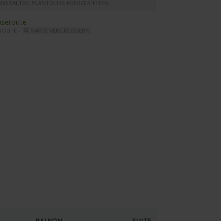
ANSTALTER: PLANTOURS KREUZFAHRTEN
ROUTE -
KARTE VERGRÖSSERN
gant Lady - Einganz zur Bibliothek
BALKON
SUITE