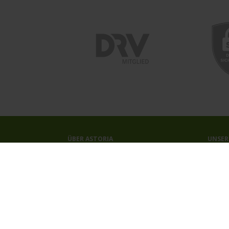
ÜBER ASTORIA
UNSER
Das Reisebüro
Kreuzf
Unser Team
Astori
Unsere Auszeichnungen
Kontakt
Newsletter
Jobs