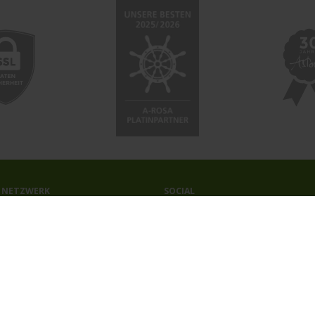
 NETZWERK
SOCIAL
ahrten-Zentrale.de
Facebook
a.Reisen
Instagram