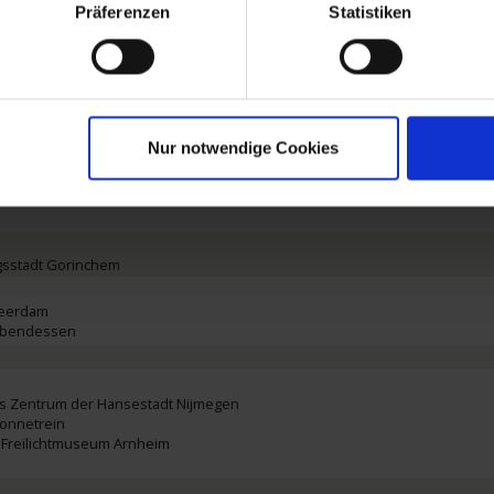
Präferenzen
Statistiken
Grachten- & Stadtrundfahrt
gstour durch den Hafen von Antwerpen
 Antwerpen an der Schelde
 - Abendessen
Nur notwendige Cookies
gsstadt Willemstad
sgala - Abendessen
gsstadt Gorinchem
Leerdam
 Abendessen
es Zentrum der Hansestadt Nijmegen
Zonnetrein
s Freilichtmuseum Arnheim