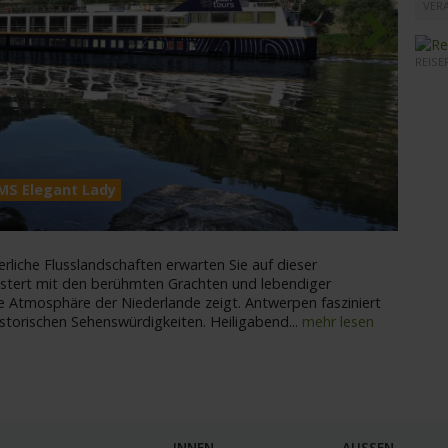
VER
REISE
Next
MS Ele
 MS Elegant Lady
rliche Flusslandschaften erwarten Sie auf dieser
stert mit den berühmten Grachten und lebendiger
e Atmosphäre der Niederlande zeigt. Antwerpen fasziniert
istorischen Sehenswürdigkeiten. Heiligabend
...
mehr lesen
INNEN
AUSSEN