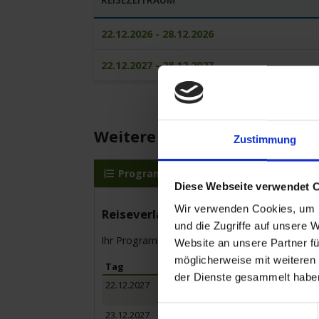
22.12.2026 - 28.12.2026
22.12.2027 - 28.12.2027
Weitere Reisedetails
Zustimmung
Programm
MS Elegant Lady
Diese Webseite verwendet 
Wir verwenden Cookies, um I
Reiseverlauf
und die Zugriffe auf unsere 
Ihr Programm für die Kreuzfahrt vom bis zum
Website an unsere Partner fü
möglicherweise mit weiteren
Tag
Hafen
der Dienste gesammelt habe
22.12.2027
Düsseldorf / Deutschland
- Einschiffung ab 15:00 Uhr -
Einwilligungsauswahl
23.12.2027
Haarlem / Niederlande