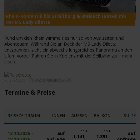
Rhein-Romantik bis Straßburg & Breisach (Basel) mit
M
der MS Lady Diletta
Rund um den Rhein wimmelt es nur so von Aus zeiten und
Abenteuern. Während Sie an Deck der MS Lady Diletta
entspannen, zieht ein abwechs lungsreiches Panorama an den
Ufern vorbei. Fahren Sie in Koblenz mit der Seilbahn zur
...
mehr
lesen
REISEROUTE -
KARTE VERGRÖSSERN
Termine & Preise
REISEZEITRAUM
INNEN
AUSSEN
BALKON
SUITE
ab
€
ab
€
12.10.2026 -
auf
auf
1.141,-
1.391,-
18.10.2026
Anfrage
Anfrage