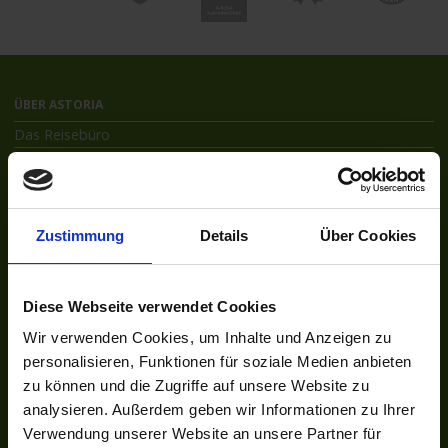
ÜBER ASTORIA
Das Reisebüro
Unser Team
Unsere Auszeichnungen
Kontakt
Zustimmung
Details
Über Cookies
Newsletter
Jobs
UNSER NETZWERK
Diese Webseite verwendet Cookies
Kreuzfahrten-Zentrale.de
Wir verwenden Cookies, um Inhalte und Anzeigen zu
Astoria.Reisen
personalisieren, Funktionen für soziale Medien anbieten
zu können und die Zugriffe auf unsere Website zu
SOCIAL
analysieren. Außerdem geben wir Informationen zu Ihrer
Facebook
Verwendung unserer Website an unsere Partner für