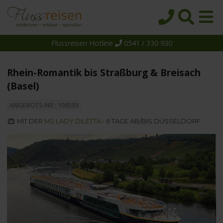
Flussreisen Hotline
0541 / 330 930
Startseite
Top-Angebote
Rhein-Romantik bis Straßburg & Breisach
Reiseziele
(Basel)
Themen
ANGEBOTS-NR.: 198593
Reedereien
MIT DER
MS LADY DILETTA
• 6 TAGE AB/BIS DÜSSELDORF
Schiffe
Über uns
Wissen
Suche