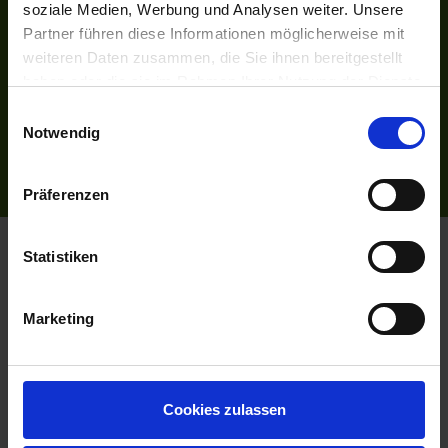
Instagram
soziale Medien, Werbung und Analysen weiter. Unsere
Partner führen diese Informationen möglicherweise mit
INFORMATIONEN
weiteren Daten zusammen, die Sie ihnen bereitgestellt
Bildnachweise
haben oder die sie im Rahmen Ihrer Nutzung der Dienste
Impressum
gesammelt haben.
Einwilligungsauswahl
AGB
Notwendig
Datenschutzerklärung
Reiseversicherung
Präferenzen
Flussreisen.de
© 2026
Statistiken
Marketing
Cookies zulassen