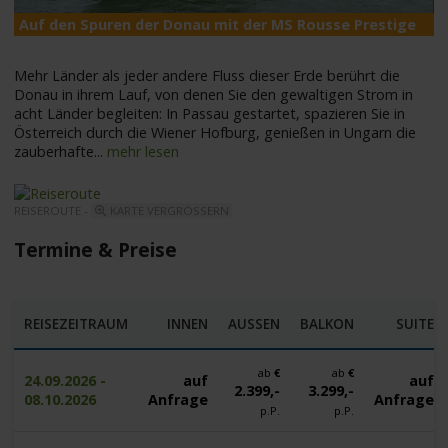
Auf den Spuren der Donau mit der MS Rousse Prestige
M
Mehr Länder als jeder andere Fluss dieser Erde berührt die
Donau in ihrem Lauf, von denen Sie den gewaltigen Strom in
acht Länder begleiten: In Passau gestartet, spazieren Sie in
Österreich durch die Wiener Hofburg, genießen in Ungarn die
zauberhafte
...
mehr lesen
REISEROUTE -
KARTE VERGRÖSSERN
Termine & Preise
REISEZEITRAUM
INNEN
AUSSEN
BALKON
SUITE
ab
€
ab
€
24.09.2026 -
auf
auf
2.399,-
3.299,-
08.10.2026
Anfrage
Anfrage
p.P.
p.P.