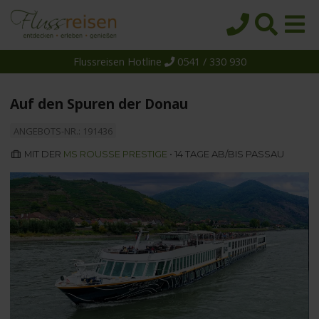
Flussreisen Hotline
0541 / 330 930
Startseite
Top-Angebote
Auf den Spuren der Donau
Reiseziele
ANGEBOTS-NR.: 191436
Themen
MIT DER
MS ROUSSE PRESTIGE
• 14 TAGE AB/BIS PASSAU
Reedereien
Schiffe
Über uns
Wissen
Suche