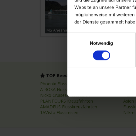
und die Zugriffe auf unsere 
Website an unsere Partner fü
möglicherweise mit weiteren
der Dienste gesammelt habe
MS Anesha
Einwilligungsauswahl
Notwendig
TOP Reedereien
TOP
Phoenix Flussreisen
Flussr
A-ROSA Flussschiff GmbH
Flussk
Nicko Cruises Flussreisen
Flussr
PLANTOURS Kreuzfahrten
Asien 
AMADEUS Flusskreuzfahrten
Fluss
1AVista Flussreisen
Nilkre