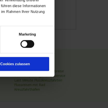
hrer Verwendung unserer
 führen diese Informationen
ie im Rahmen Ihrer Nutzung
Marketing
TOP Themen
Cookies zulassen
Hochseekreuzfahrten
Flussreisen mit An- und Abreise
Deutschsprachiger Gästeservice
Last Minute Flusskreuzfahrten
Flussreisen mit Rad
Kreuzfahrthäfen