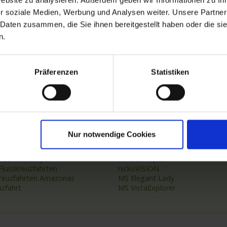
Deutschland
Website zu analysieren. Außerdem geben wir Informationen zu I
r soziale Medien, Werbung und Analysen weiter. Unsere Partner
 Daten zusammen, die Sie ihnen bereitgestellt haben oder die s
n.
Präferenzen
Statistiken
Keine weiteren Ergebnisse vorhanden.
Nach oben
 Reiseziele
TOP Flussschiffe
Nur notwendige Cookies
eisen Deutschland
MS Alina
reuzfahrt Frankreich
MS Anesha
eise Osteuropa
A-ROSA Aqua
Flusskreuzfahrten
nickoVISION
kreuzfahrten Amazonas
MS Elegant Lady
uzfahrt
MS VistaExplorer