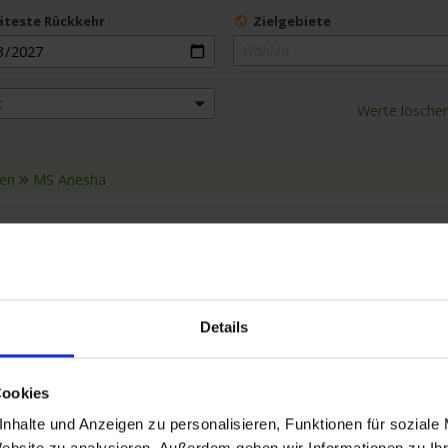
äteste Rückkehr
Zielgebiete
Wählen
t
Werte lösche
sen
MS Anesha
smärkte an der Mosel
Details
KÖLN
Für viele Menschen gilt die Vorweihnachtszeit als
SUITE
Cookies
eine der schönsten des Jahres. Überall werden
Marktplätze und Straßenzüge
...mehr
nhalte und Anzeigen zu personalisieren, Funktionen für soziale
Zum