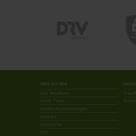
ÜBER ASTORIA
UNSER
Das Reisebüro
Kreuzf
Unser Team
Astori
Unsere Auszeichnungen
Kontakt
Newsletter
Jobs