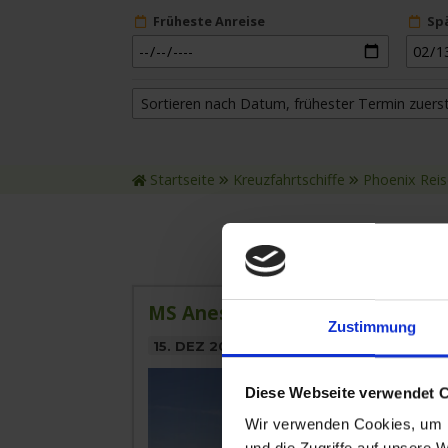
Früheste Anreise
Sp
Sortieren nach Datum, frühester Termin zuers
Startseite
Kreuzfahrtschiffe
Phoenix Rei
MS Anesha » 5 Tage Weihnacht
Zustimmung
15. DEZ 2026
BIS
20. DEZ 2026
AB/BIS 
Diese Webseite verwendet 
Wir verwenden Cookies, um I