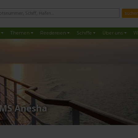
Themen
Reedereien
Schiffe
Über uns
W
 MS Anesha
: