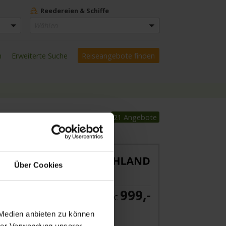
Reedereien & Schiffe
Wählen
n
Erweiterte Suche
21 Angebote
Über Cookies
999,-
ab €
 Medien anbieten zu können
 Angebot