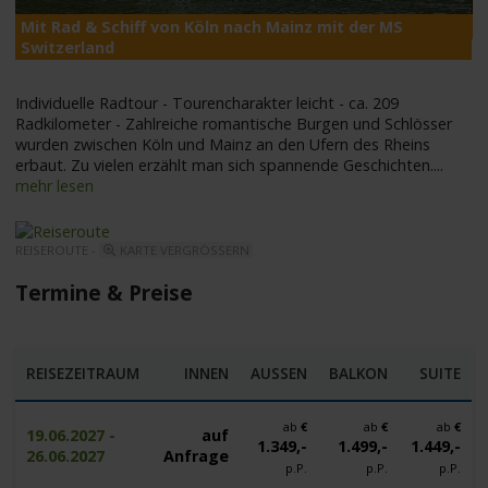
Mit Rad & Schiff von Köln nach Mainz mit der MS
M
Switzerland
Individuelle Radtour - Tourencharakter leicht - ca. 209
Radkilometer - Zahlreiche romantische Burgen und Schlösser
wurden zwischen Köln und Mainz an den Ufern des Rheins
erbaut. Zu vielen erzählt man sich spannende Geschichten.
...
mehr lesen
REISEROUTE -
KARTE VERGRÖSSERN
Termine & Preise
REISEZEITRAUM
INNEN
AUSSEN
BALKON
SUITE
ab
€
ab
€
ab
€
19.06.2027 -
auf
1.349,-
1.499,-
1.449,-
26.06.2027
Anfrage
p.P.
p.P.
p.P.