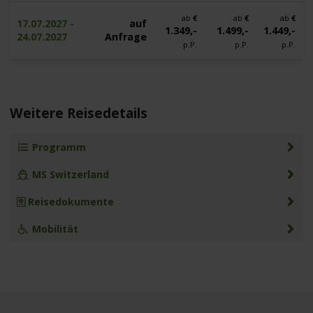
ab
€
ab
€
ab
€
17.07.2027 -
auf
1.349,-
1.499,-
1.449,-
24.07.2027
Anfrage
p.P.
p.P.
p.P.
Weitere Reisedetails
Programm
MS Switzerland
Reisedokumente
Mobilität