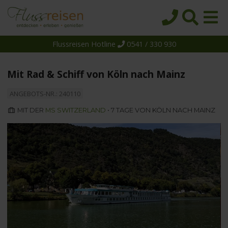
Flussreisen Hotline
0541 / 330 930
Startseite
Top-Angebote
Mit Rad & Schiff von Köln nach Mainz
Reiseziele
ANGEBOTS-NR.: 240110
Themen
MIT DER
MS SWITZERLAND
• 7 TAGE VON KÖLN NACH MAINZ
Reedereien
Schiffe
Über uns
Wissen
Suche