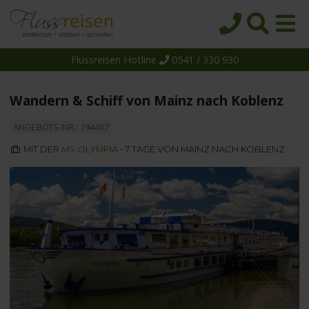
Flussreisen Hotline
0541 / 330 930
Startseite
Top-Angebote
Wandern & Schiff von Mainz nach Koblenz
Reiseziele
ANGEBOTS-NR.: 194497
Themen
MIT DER
MS OLYMPIA
• 7 TAGE VON MAINZ NACH KOBLENZ
Reedereien
Schiffe
Über uns
Wissen
Suche