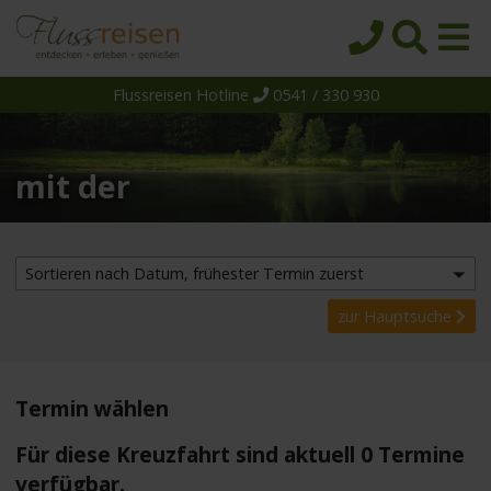
Flussreisen Hotline
0541 / 330 930
Startseite
Top-Angebote
mit der
Reiseziele
Themen
Reedereien
Sortieren nach Datum, frühester Termin zuerst
Schiffe
zur Hauptsuche
Über uns
Wissen
Termin wählen
Suche
Für diese Kreuzfahrt sind aktuell 0 Termine
verfügbar.