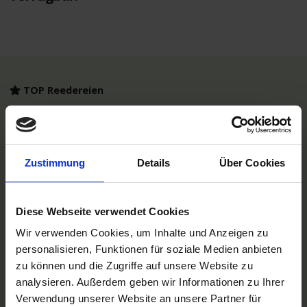
TOP Reedereien
Phoenix Flussreisen
A-ROSA Flussschiff GmbH
Nicko Cruises Flussreisen
PLANTOURS Kreuzfahrten
AMADEUS Flusskreuzfahrten
Zustimmung
Details
Über Cookies
1AVista Flussreisen
TOP Reiseziele
Diese Webseite verwendet Cookies
Flussreisen Deutschland
Flusskreuzfahrt Frankreich
Wir verwenden Cookies, um Inhalte und Anzeigen zu
Flussreise Osteuropa
personalisieren, Funktionen für soziale Medien anbieten
Asien Flusskreuzfahrten
zu können und die Zugriffe auf unsere Website zu
Flusskreuzfahrten Amazonas
Nilkreuzfahrt
analysieren. Außerdem geben wir Informationen zu Ihrer
Verwendung unserer Website an unsere Partner für
TOP Flussschiffe