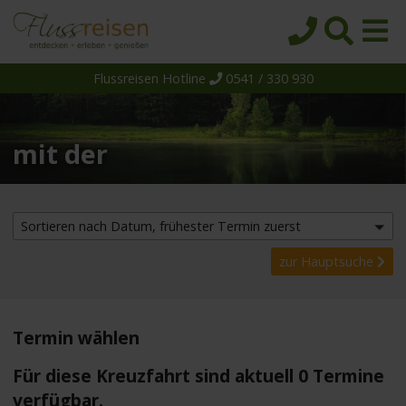
Flussreisen Hotline
0541 / 330 930
Startseite
Top-Angebote
mit der
Reiseziele
Themen
Reedereien
Sortieren nach Datum, frühester Termin zuerst
Schiffe
zur Hauptsuche
Über uns
Wissen
Termin wählen
Suche
Für diese Kreuzfahrt sind aktuell 0 Termine
verfügbar.