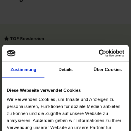
TOP Reedereien
Phoenix Flussreisen
A-ROSA Flussschiff GmbH
Nicko Cruises Flussreisen
PLANTOURS Kreuzfahrten
AMADEUS Flusskreuzfahrten
Zustimmung
Details
Über Cookies
1AVista Flussreisen
TOP Reiseziele
Diese Webseite verwendet Cookies
Flussreisen Deutschland
Flusskreuzfahrt Frankreich
Wir verwenden Cookies, um Inhalte und Anzeigen zu
Flussreise Osteuropa
personalisieren, Funktionen für soziale Medien anbieten
Asien Flusskreuzfahrten
zu können und die Zugriffe auf unsere Website zu
Flusskreuzfahrten Amazonas
Nilkreuzfahrt
analysieren. Außerdem geben wir Informationen zu Ihrer
Verwendung unserer Website an unsere Partner für
TOP Flussschiffe