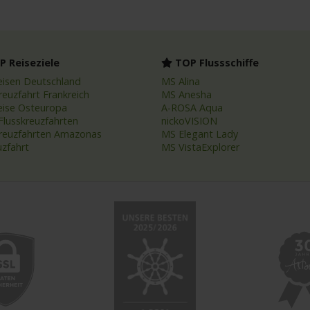
 Reiseziele
TOP Flussschiffe
eisen Deutschland
MS Alina
reuzfahrt Frankreich
MS Anesha
eise Osteuropa
A-ROSA Aqua
Flusskreuzfahrten
nickoVISION
kreuzfahrten Amazonas
MS Elegant Lady
uzfahrt
MS VistaExplorer