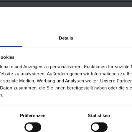
auf Anfrage
3.295,-
ab
€
p.P.
auf Anfrage
3.295,-
ab
€
p.P.
Details
Cookies
eisedokumente
Mobilität
nhalte und Anzeigen zu personalisieren, Funktionen für soziale
Website zu analysieren. Außerdem geben wir Informationen zu I
r soziale Medien, Werbung und Analysen weiter. Unsere Partner
 Daten zusammen, die Sie ihnen bereitgestellt haben oder die s
n.
afen
en / Österreich
Präferenzen
Statistiken
dapest / Ungarn
tina / Kroatien