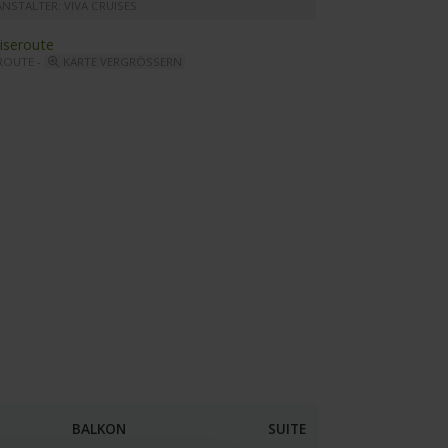
NSTALTER: VIVA CRUISES
ROUTE -
KARTE VERGRÖSSERN
VA ENJOY - Kabinenbeispiel
BALKON
SUITE