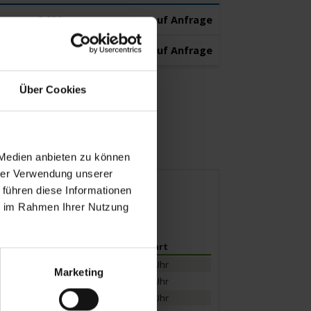
3.850,-
auf Anfrage
ab
€
p.P.
3.725,-
auf Anfrage
ab
€
p.P.
Über Cookies
 Medien anbieten zu können
hrer Verwendung unserer
 führen diese Informationen
ie im Rahmen Ihrer Nutzung
Ankunft
Abfahrt
18.00 Uhr
Marketing
09.30 Uhr
12.30 Uhr
23.30 Uhr
23.59 Uhr