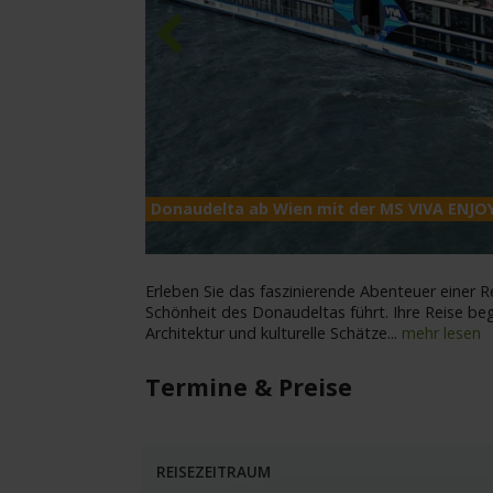
Previous
Donaudelta ab Wien mit der MS VIVA ENJO
Erleben Sie das faszinierende Abenteuer einer R
Schönheit des Donaudeltas führt. Ihre Reise beg
Architektur und kulturelle Schätze
...
mehr lesen
Termine & Preise
REISEZEITRAUM