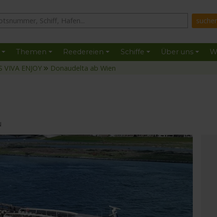
Themen
Reedereien
Schiffe
Über uns
W
 VIVA ENJOY
Donaudelta ab Wien
N