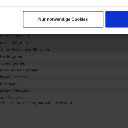
vi Sad / Serbien
lgrad / Serbien
holung auf See
Nur notwendige Cookies
urgiu / Rumänien
testi / Rumänien
rsova / Rumänien
usse / Bulgarien
ishtov (Swischtow) / Bulgarien
din / Bulgarien
lubac / Serbien
liko Gradiste / Serbien
kovar / Kroatien
lt / Ungarn
atislava / Slowakei
en / Österreich
e Ausschiffung erfolgt nach dem Frühstück.