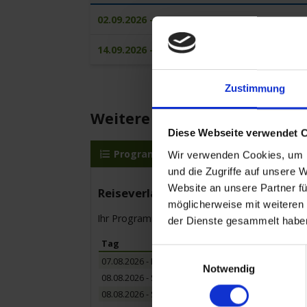
02.09.2026 - 14.09.2026
14.09.2026 - 26.09.2026
Zustimmung
Weitere Reisedetails
Diese Webseite verwendet 
Programm
MS VIVA ENJOY
R
Wir verwenden Cookies, um I
und die Zugriffe auf unsere 
Website an unsere Partner fü
Reiseverlauf
möglicherweise mit weiteren
Ihr Programm für die Kreuzfahrt vom bis zum
der Dienste gesammelt habe
Tag
H
Einwilligungsauswahl
07.08.2026 - Freitag
Wi
Notwendig
08.08.2026 - Samstag
Bu
08.08.2026 - Samstag
Ba