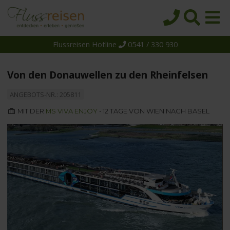
Flussreisen Hotline
0541 / 330 930
Startseite
Top-Angebote
Von den Donauwellen zu den Rheinfelsen
Reiseziele
ANGEBOTS-NR.: 205811
Themen
MIT DER
MS VIVA ENJOY
• 12 TAGE VON WIEN NACH BASEL
Reedereien
Schiffe
Über uns
Wissen
Suche