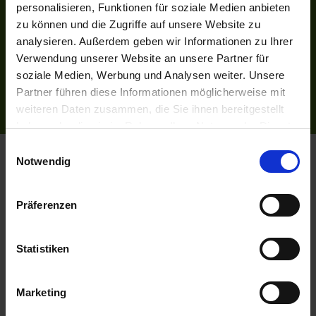
personalisieren, Funktionen für soziale Medien anbieten
INFORMATIONEN
zu können und die Zugriffe auf unsere Website zu
Bildnachweise
analysieren. Außerdem geben wir Informationen zu Ihrer
Impressum
Verwendung unserer Website an unsere Partner für
AGB
soziale Medien, Werbung und Analysen weiter. Unsere
Datenschutzerklärung
Partner führen diese Informationen möglicherweise mit
Reiseversicherung
weiteren Daten zusammen, die Sie ihnen bereitgestellt
haben oder die sie im Rahmen Ihrer Nutzung der Dienste
gesammelt haben.
Einwilligungsauswahl
Flussreisen.de
© 2026
Notwendig
Präferenzen
Statistiken
Marketing