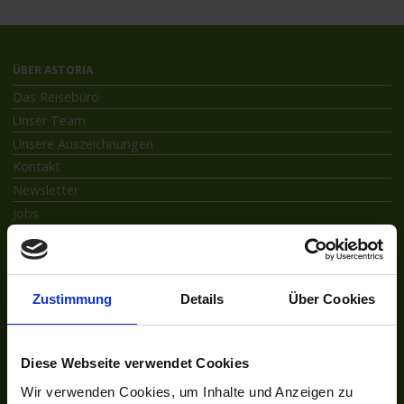
ÜBER ASTORIA
Das Reisebüro
Unser Team
Unsere Auszeichnungen
Kontakt
Newsletter
Jobs
UNSER NETZWERK
Kreuzfahrten-Zentrale.de
Astoria.Reisen
Zustimmung
Details
Über Cookies
SOCIAL
Facebook
Diese Webseite verwendet Cookies
Instagram
Wir verwenden Cookies, um Inhalte und Anzeigen zu