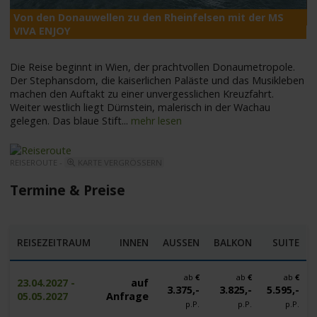
Von den Donauwellen zu den Rheinfelsen mit der MS
M
VIVA ENJOY
Die Reise beginnt in Wien, der prachtvollen Donaumetropole.
Der Stephansdom, die kaiserlichen Paläste und das Musikleben
machen den Auftakt zu einer unvergesslichen Kreuzfahrt.
Weiter westlich liegt Dürnstein, malerisch in der Wachau
gelegen. Das blaue Stift
...
mehr lesen
REISEROUTE -
KARTE VERGRÖSSERN
Termine & Preise
REISEZEITRAUM
INNEN
AUSSEN
BALKON
SUITE
ab
€
ab
€
ab
€
23.04.2027 -
auf
3.375,-
3.825,-
5.595,-
05.05.2027
Anfrage
p.P.
p.P.
p.P.