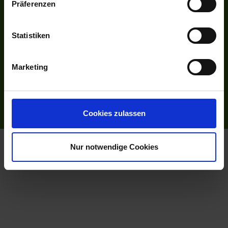
Präferenzen
Facebook
Instagram
Statistiken
INFORMATIONEN
Bildnachweise
Impressum
Marketing
AGB
Datenschutzerklärung
Reiseversicherung
Cookies zulassen
Flussreisen.de
© 2026
Nur notwendige Cookies