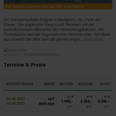
Auf Kaisers Spuren mit der MS VIVA ENJOY
M
Die Donaukreuzfahrt beginnt in Budapest, der „Perle der
Donau“. Die ungarische Hauptstadt fasziniert mit der
beeindruckenden Silhouette des Parlamentsgebäudes, der
Fischerbastei und der majestätischen Kettenbrücke. Von Buda
aus schweift der Blick über die grünen Hügel,
...
mehr lesen
REISEROUTE -
KARTE VERGRÖSSERN
Termine & Preise
REISEZEITRAUM
INNEN
AUSSEN
BALKON
SUITE
ab
€
ab
€
ab
€
09.06.2027 -
auf
1.995,-
2.250,-
3.295,-
16.06.2027
Anfrage
p.P.
p.P.
p.P.