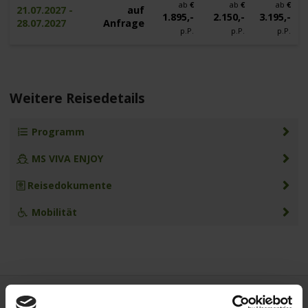
ab
€
ab
€
ab
€
21.07.2027 -
auf
1.895,-
2.150,-
3.195,-
28.07.2027
Anfrage
p.P.
p.P.
p.P.
Weitere Reisedetails
Programm
MS VIVA ENJOY
Reisedokumente
Mobilität