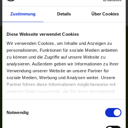
Zustimmung
Details
Über Cookies
Diese Webseite verwendet Cookies
ÜBER ASTORIA
Wir verwenden Cookies, um Inhalte und Anzeigen zu
Das Reisebüro
personalisieren, Funktionen für soziale Medien anbieten
Unser Team
zu können und die Zugriffe auf unsere Website zu
Unsere Auszeichnungen
analysieren. Außerdem geben wir Informationen zu Ihrer
Kontakt
Verwendung unserer Website an unsere Partner für
soziale Medien, Werbung und Analysen weiter. Unsere
Newsletter
Partner führen diese Informationen möglicherweise mit
Jobs
weiteren Daten zusammen, die Sie ihnen bereitgestellt
UNSER NETZWERK
haben oder die sie im Rahmen Ihrer Nutzung der Dienste
Kreuzfahrten-Zentrale.de
gesammelt haben.
Einwilligungsauswahl
Astoria.Reisen
Notwendig
SOCIAL