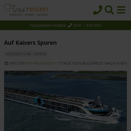
Flussreisen Hotline
0541 / 330 930
Startseite
Top-Angebote
Auf Kaisers Spuren
Reiseziele
ANGEBOTS-NR.: 205816
Themen
MIT DER
MS VIVA ENJOY
• 7 TAGE VON BUDAPEST NACH WIEN
Reedereien
Schiffe
Über uns
Wissen
Suche