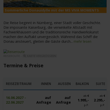
Sommerliche Donauidylle mit der MS VIVA MOMENTS
M
Die Reise beginnt in Nürnberg, einer Stadt voller Geschichte.
Die imposante Kaiserburg, die verwinkelte Altstadt mit
Fachwerkhäusern und die traditionsreiche Handwerkskunst
machen den Auftakt unvergesslich. Während das Schiff die
Donau ansteuert, gleiten die Gäste durch
...
mehr lesen
REISEROUTE -
KARTE VERGRÖSSERN
Termine & Preise
REISEZEITRAUM
INNEN
AUSSEN
BALKON
SUITE
ab
€
ab
€
16.06.2027 -
auf
auf
1.995,-
2.295,-
22.06.2027
Anfrage
Anfrage
p.P.
p.P.