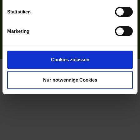
INFORMATIONEN
Statistiken
Bildnachweise
Impressum
AGB
Marketing
Datenschutzerklärung
Reiseversicherung
Cookies zulassen
Flussreisen.de
© 2026
Nur notwendige Cookies