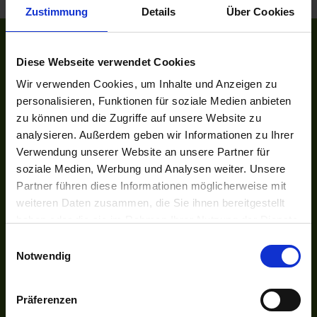
Zustimmung
Details
Über Cookies
ÜBER ASTORIA
Diese Webseite verwendet Cookies
Das Reisebüro
Wir verwenden Cookies, um Inhalte und Anzeigen zu
Unser Team
personalisieren, Funktionen für soziale Medien anbieten
Unsere Auszeichnungen
zu können und die Zugriffe auf unsere Website zu
Kontakt
analysieren. Außerdem geben wir Informationen zu Ihrer
Newsletter
Verwendung unserer Website an unsere Partner für
Jobs
soziale Medien, Werbung und Analysen weiter. Unsere
Partner führen diese Informationen möglicherweise mit
UNSER NETZWERK
weiteren Daten zusammen, die Sie ihnen bereitgestellt
Kreuzfahrten-Zentrale.de
haben oder die sie im Rahmen Ihrer Nutzung der Dienste
Astoria.Reisen
gesammelt haben.
Einwilligungsauswahl
Notwendig
SOCIAL
Facebook
Instagram
Präferenzen