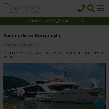
Flussreisen Hotline
0541 / 330 930
Startseite
Top-Angebote
Sommerliche Donauidylle
Reiseziele
ANGEBOTS-NR.: 207843
Themen
MIT DER
MS VIVA MOMENTS
• 6 TAGE VON NÜRNBERG NACH
WIEN
Reedereien
Schiffe
Über uns
Wissen
Suche