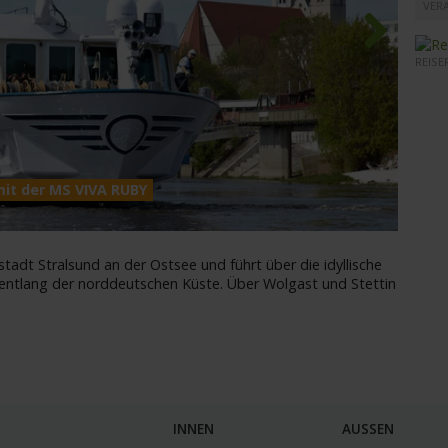
VERA
REISE
Next
mit der MS VIVA RUBY
MS VI
stadt Stralsund an der Ostsee und führt über die idyllische
ntlang der norddeutschen Küste. Über Wolgast und Stettin
INNEN
AUSSEN