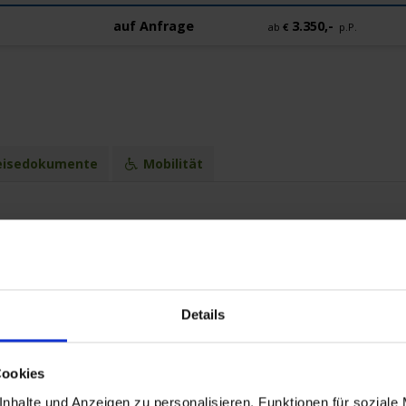
auf Anfrage
3.350,-
ab
€
p.P.
isedokumente
Mobilität
Hafen
Stralsund / Deutschland
Details
Vitte (Hiddensee) / Deutschland
Vitte (Hiddensee) / Deutschland
Peenemünde (Usedom) / Deutschland
Cookies
Peenemünde (Usedom) / Deutschland
nhalte und Anzeigen zu personalisieren, Funktionen für soziale