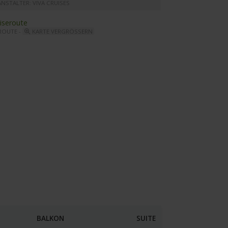
NSTALTER: VIVA CRUISES
ROUTE -
KARTE VERGRÖSSERN
VA RUBY - Bordshop
BALKON
SUITE