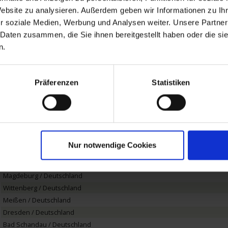
Wolgast / Deutschland
Website zu analysieren. Außerdem geben wir Informationen zu I
Stettin (Szczecin) / Polen
r soziale Medien, Werbung und Analysen weiter. Unsere Partner
Stettin (Szczecin) / Polen
 Daten zusammen, die Sie ihnen bereitgestellt haben oder die s
Schwedt/Oder / Deutschland
n.
Schwedt/Oder / Deutschland
Hohensaaten / Deutschland
Niederfinow / Deutschland
Präferenzen
Statistiken
Eberswalde / Deutschland
Eberswalde / Deutschland
Berlin / Deutschland
Berlin / Deutschland
Potsdam / Deutschland
Nur notwendige Cookies
Potsdam / Deutschland
Burg (bei Magdeburg) / Deutschland
Magdeburg / Deutschland
Wittenberg / Deutschland
Meißen / Deutschland
Dresden / Deutschland
Bad Schandau / Deutschland