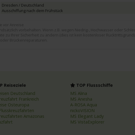
Dresden / Deutschland
Ausschiffung nach dem Frühstück
e vor Anreise
ndsätzlich vorbehalten. Wenn z.B. wegen Niedrig-, Hochwasser oder Schle
ute zu Ihrer Sicherheit zu ändern (dies ist kein kostenloser Rücktrittsgrund
/oder Brückenreparaturen.
 Reiseziele
TOP Flussschiffe
eisen Deutschland
MS Alina
reuzfahrt Frankreich
MS Anesha
eise Osteuropa
A-ROSA Aqua
Flusskreuzfahrten
nickoVISION
kreuzfahrten Amazonas
MS Elegant Lady
uzfahrt
MS VistaExplorer