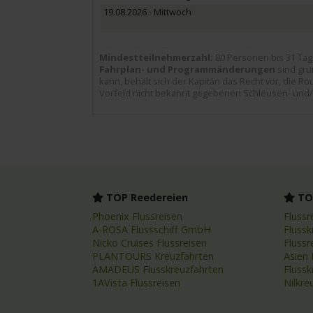
19.08.2026 - Mittwoch
Mindestteilnehmerzahl:
80 Personen bis 31 Tag
Fahrplan- und Programmänderungen
sind gru
kann, behält sich der Kapitän das Recht vor, die Ro
Vorfeld nicht bekannt gegebenen Schleusen- und
TOP Reedereien
TOP
Phoenix Flussreisen
Flussr
A-ROSA Flussschiff GmbH
Flussk
Nicko Cruises Flussreisen
Flussr
PLANTOURS Kreuzfahrten
Asien 
AMADEUS Flusskreuzfahrten
Fluss
1AVista Flussreisen
Nilkre