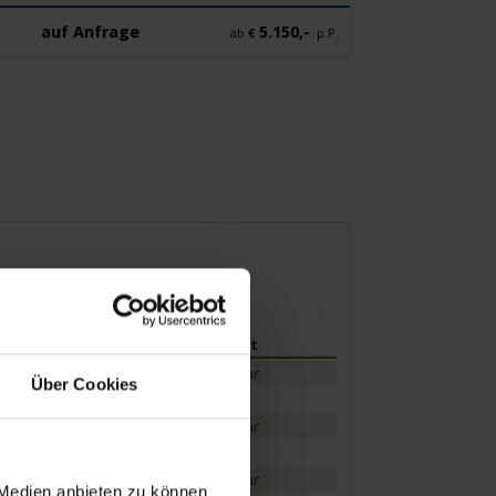
auf Anfrage
5.150,-
ab
€
p.P.
Ankunft
Abfahrt
16.00 Uhr
Über Cookies
19.30 Uhr
07.00 Uhr
15.00 Uhr
05.00 Uhr
 Medien anbieten zu können