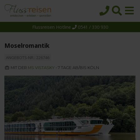
Flussreisen Hotline
0541 / 330 930
Startseite
Top-Angebote
Moselromantik
Reiseziele
ANGEBOTS-NR.: 226746
Themen
MIT DER
MS VISTASKY
• 7 TAGE AB/BIS KÖLN
Reedereien
Schiffe
Über uns
Wissen
Suche