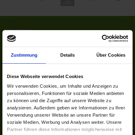
ÜBER ASTORIA
Das Reisebüro
Unser Team
Zustimmung
Details
Über Cookies
Unsere Auszeichnungen
Kontakt
Newsletter
Diese Webseite verwendet Cookies
Jobs
Wir verwenden Cookies, um Inhalte und Anzeigen zu
UNSER NETZWERK
personalisieren, Funktionen für soziale Medien anbieten
Kreuzfahrten-Zentrale.de
zu können und die Zugriffe auf unsere Website zu
Astoria.Reisen
analysieren. Außerdem geben wir Informationen zu Ihrer
Verwendung unserer Website an unsere Partner für
SOCIAL
soziale Medien, Werbung und Analysen weiter. Unsere
Facebook
Partner führen diese Informationen möglicherweise mit
Instagram