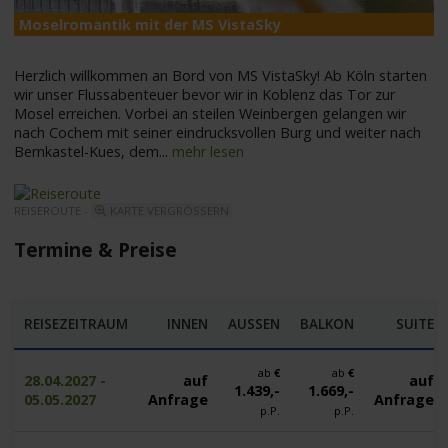
Moselromantik mit der MS VistaSky
M
Herzlich willkommen an Bord von MS VistaSky! Ab Köln starten
wir unser Flussabenteuer bevor wir in Koblenz das Tor zur
Mosel erreichen. Vorbei an steilen Weinbergen gelangen wir
nach Cochem mit seiner eindrucksvollen Burg und weiter nach
Bernkastel-Kues, dem
...
mehr lesen
REISEROUTE -
KARTE VERGRÖSSERN
Termine & Preise
REISEZEITRAUM
INNEN
AUSSEN
BALKON
SUITE
ab
€
ab
€
28.04.2027 -
auf
auf
1.439,-
1.669,-
05.05.2027
Anfrage
Anfrage
p.P.
p.P.