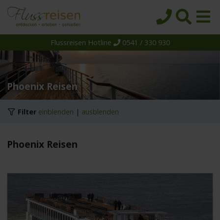
Flussreisen Hotline
0541 / 330 930
Startseite
Top-Angebote
Reiseziele
Phoenix Reisen
Themen
Filter
einblenden
|
ausblenden
Reedereien
Schiffe
Phoenix Reisen
Über uns
Wissen
Suche