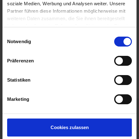
soziale Medien, Werbung und Analysen weiter. Unsere
Partner führen diese Informationen möglicherweise mit
Weitere Reisedetails
weiteren Daten zusammen, die Sie ihnen bereitgestellt
haben oder die sie im Rahmen Ihrer Nutzung der Dienste
gesammelt haben.
Programm
Einwilligungsauswahl
Notwendig
A-ROSA SENA
Reisedokumente
Präferenzen
Mobilität
Statistiken
Marketing
Cookies zulassen