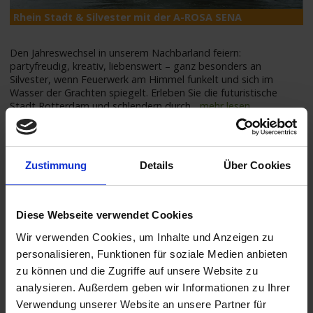
Rhein Stadt & Silvester mit der A-ROSA SENA
A
Den Jahreswechsel in unserem Nachbarland feiern:
partyfreudig, kreativ, liebenswert – ganz besonders an
Silvester, wenn Feuerwerk am Himmel funkelt und sich im
Wasser der Grachten spiegelt. Erleben Sie die futuristische
Stadt Rotterdam und schlendern durch
...
mehr lesen
REISEROUTE -
KARTE VERGRÖSSERN
Zustimmung
Details
Über Cookies
Termine & Preise
Diese Webseite verwendet Cookies
REISEZEITRAUM
INNEN
AUSSEN
BALKON
SUITE
Wir verwenden Cookies, um Inhalte und Anzeigen zu
personalisieren, Funktionen für soziale Medien anbieten
ab
€
ab
€
27.12.2027 -
auf
auf
zu können und die Zugriffe auf unsere Website zu
1.748,-
3.311,-
03.01.2028
Anfrage
Anfrage
analysieren. Außerdem geben wir Informationen zu Ihrer
p.P.
p.P.
Verwendung unserer Website an unsere Partner für