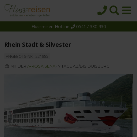
Flussreisen Hotline
0541 / 330 930
Startseite
Top-Angebote
Rhein Stadt & Silvester
Reiseziele
ANGEBOTS-NR.: 221885
Themen
MIT DER
A-ROSA SENA
• 7 TAGE AB/BIS DUISBURG
Reedereien
Schiffe
Über uns
Wissen
Suche