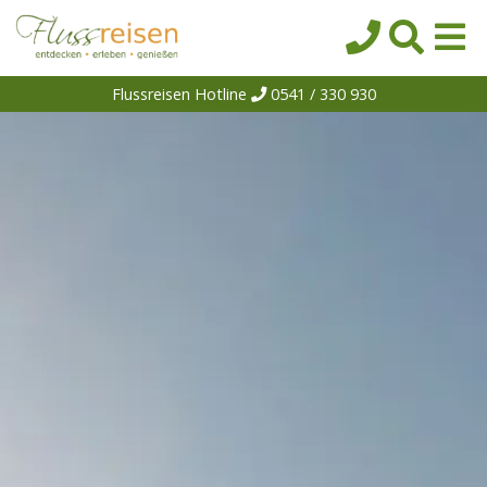
Flussreisen Hotline
0541 / 330 930
Startseite
Top-Angebote
Reiseziele
Themen
Reedereien
Schiffe
Über uns
Wissen
Suche