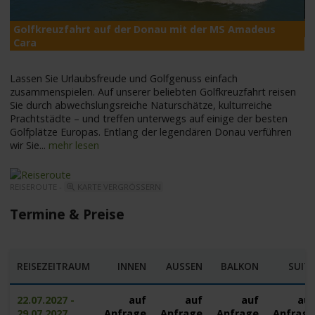
Golfkreuzfahrt auf der Donau mit der MS Amadeus
M
Cara
Lassen Sie Urlaubsfreude und Golfgenuss einfach
zusammenspielen. Auf unserer beliebten Golfkreuzfahrt reisen
Sie durch abwechslungsreiche Naturschätze, kulturreiche
Prachtstädte – und treffen unterwegs auf einige der besten
Golfplätze Europas. Entlang der legendären Donau verführen
wir Sie
...
mehr lesen
REISEROUTE -
KARTE VERGRÖSSERN
Termine & Preise
REISEZEITRAUM
INNEN
AUSSEN
BALKON
SUIT
22.07.2027 -
auf
auf
auf
au
29.07.2027
Anfrage
Anfrage
Anfrage
Anfrag