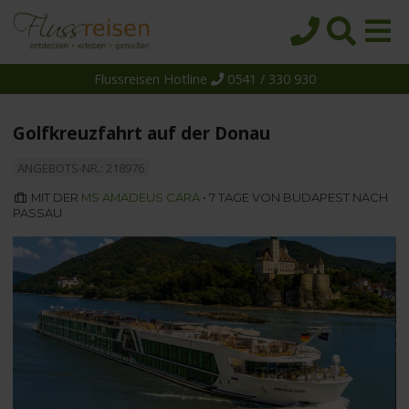
Flussreisen Hotline
0541 / 330 930
Startseite
Top-Angebote
Golfkreuzfahrt auf der Donau
Reiseziele
ANGEBOTS-NR.: 218976
Themen
MIT DER
MS AMADEUS CARA
• 7 TAGE VON BUDAPEST NACH
PASSAU
Reedereien
Schiffe
Über uns
Wissen
Suche