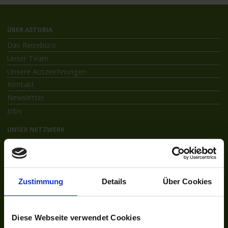
ÜBER ASTORIA
Das Reisebüro
Unser Team
Unsere Auszeichnungen
Kontakt
Newsletter
Jobs
UNSER NETZWERK
Kreuzfahrten-Zentrale.de
Astoria.Reisen
SOCIAL
Zustimmung
Details
Über Cookies
Facebook
Instagram
Diese Webseite verwendet Cookies
INFORMATIONEN