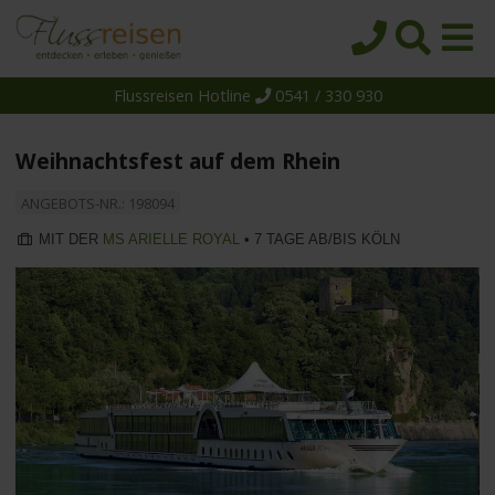
Flussreisen Hotline
0541 / 330 930
Startseite
Top-Angebote
Weihnachtsfest auf dem Rhein
Reiseziele
ANGEBOTS-NR.: 198094
Themen
MIT DER
MS ARIELLE ROYAL
• 7 TAGE AB/BIS KÖLN
Reedereien
Schiffe
Über uns
Wissen
Suche