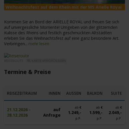
Weihnachtsfest auf dem Rhein mit der MS Arielle Royal
M
Kommen Sie an Bord der ARIELLE ROYAL und freuen Sie sich
auf unvergessliche Momente! Umgeben von der glitzernden
Kulisse des Rheins und festlich geschmückten Altstädten
erleben Sie das Weihnachtsfest auf eine ganz besondere Art.
Verbringen
...
mehr lesen
REISEROUTE -
KARTE VERGRÖSSERN
Termine & Preise
REISEZEITRAUM
INNEN
AUSSEN
BALKON
SUITE
ab
€
ab
€
ab
€
21.12.2026 -
auf
1.249,-
1.599,-
2.049,-
28.12.2026
Anfrage
p.P.
p.P.
p.P.