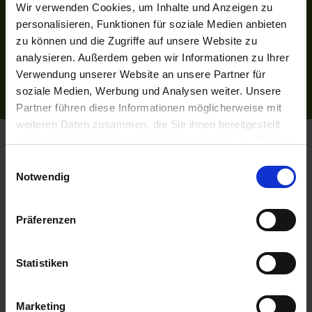
Wir verwenden Cookies, um Inhalte und Anzeigen zu
Bildnachweise
personalisieren, Funktionen für soziale Medien anbieten
Impressum
zu können und die Zugriffe auf unsere Website zu
AGB
analysieren. Außerdem geben wir Informationen zu Ihrer
Datenschutzerklärung
Verwendung unserer Website an unsere Partner für
Reiseversicherung
soziale Medien, Werbung und Analysen weiter. Unsere
Partner führen diese Informationen möglicherweise mit
weiteren Daten zusammen, die Sie ihnen bereitgestellt
Flussreisen.de
© 2026
haben oder die sie im Rahmen Ihrer Nutzung der Dienste
gesammelt haben.
Einwilligungsauswahl
Notwendig
Präferenzen
Statistiken
Marketing